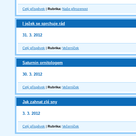
Celý příspěvek
|
Rubrika:
Naše přirozenost
I ježek se sprchuje rád
31. 3. 2012
Celý příspěvek
|
Rubrika:
Večerníček
Saturnin ornitologem
30. 3. 2012
Celý příspěvek
|
Rubrika:
Večerníček
Jak zahnat zlé sny
3. 3. 2012
Celý příspěvek
|
Rubrika:
Večerníček