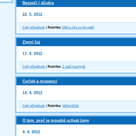
Bezpečí / důvěra
22. 5. 2012
Celý příspěvek
|
Rubrika:
Děti a vše co jim patří
Zimní čaj
17. 4. 2012
Celý příspěvek
|
Rubrika:
Z naší kuchyně
Cvrček a mravenci
14. 4. 2012
Celý příspěvek
|
Rubrika:
Večerníček
O tom, proč je moudré uctívat ženy
4. 4. 2012