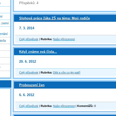
Příspěvků:
4
m
ní
Slohová práce žáka ZŠ na téma: Moji rodiče
a zemí
7. 3. 2014
oznání
Celý příspěvek
|
Rubrika:
Naše přirozenost
avla
Když známe svá čísla...
20. 6. 2012
y
Celý příspěvek
|
Rubrika:
Děti a vše co jim patří
Probouzení žen
6. 6. 2012
Celý příspěvek
|
Rubrika:
Naše přirozenost
|
Komentářů:
0