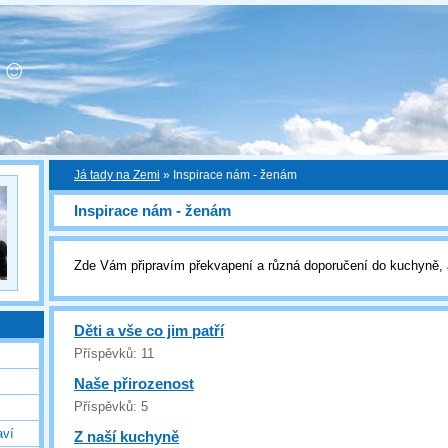
! ☺
Já tady na Zemi
»
Inspirace nám - ženám
Inspirace nám - ženám
Zde Vám připravím překvapení a různá doporučení do kuchyně, a
Děti a vše co jim patří
Příspěvků:
11
Naše přirozenost
Příspěvků:
5
aví
Z naší kuchyně