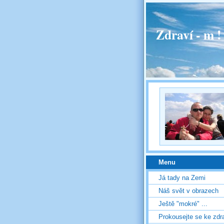
Zdraví - m 
Menu
Já tady na Zemi
Náš svět v obrazech
Ještě "mokré" ...
Prokousejte se ke zdr