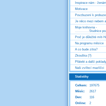
Inspirace nám - žená
Motivace
Povzbuzení k probuze
Je něco mezi nebem 
Moje knihovna -
...............Studnice p
Proč je důležité míti H
Na programu měsíce
A co bude zítra?
Zkouška (?)
Přátelé a další poklad
Naši zvířecí mazlíčci
Statistiky
Celkem:
197675
Měsíc:
2617
Den:
116
Online:
2