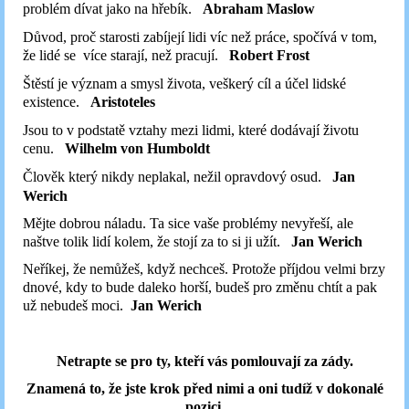
problém dívat jako na hřebík.
Abraham Maslow
Důvod, proč starosti zabíjejí lidi víc než práce, spočívá v tom,
že lidé se
více starají, než pracují.
Robert Frost
Štěstí je význam a smysl života, veškerý cíl a účel lidské
existence.
Aristoteles
Jsou to v podstatě vztahy mezi lidmi, které dodávají životu
cenu.
Wilhelm von Humboldt
Člověk který nikdy neplakal, nežil opravdový osud.
Jan
Werich
Mějte dobrou náladu. Ta sice vaše problémy nevyřeší, ale
naštve tolik lidí kolem, že stojí za to si ji užít.
Jan Werich
Neříkej, že nemůžeš, když nechceš. Protože příjdou velmi brzy
dnové, kdy to bude daleko horší, budeš pro změnu chtít a pak
už nebudeš moci.
Jan Werich
Netrapte se pro ty, kteří vás pomlouvají za zády.
Znamená to, že jste krok před nimi a oni tudíž v dokonalé
pozici,