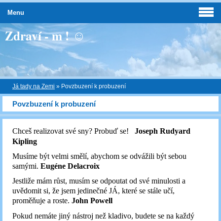
Menu
Zdraví - m ! ☺
Já tady na Zemi
»
Povzbuzení k probuzení
Povzbuzení k probuzení
Chceš realizovat své sny? Probuď se!
Joseph Rudyard
Kipling
Musíme být velmi smělí, abychom se odvážili být sebou
samými.
Eugéne Delacroix
Jestliže mám růst, musím se odpoutat od své minulosti a
uvědomit si, že jsem jedinečné JÁ, které se stále učí,
proměňuje a roste.
John Powell
Pokud nemáte jiný nástroj než kladivo, budete se na každý