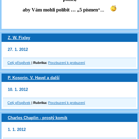
aby Vám mohli políbit … „5 písmen
“…
Z. W. Fixley
27. 1. 2012
Celý příspěvek
|
Rubrika:
Povzbuzení k probuzení
P. Kosorin, V. Havel a další
10. 1. 2012
Celý příspěvek
|
Rubrika:
Povzbuzení k probuzení
Charles Chaplin - prostý komik
1. 1. 2012