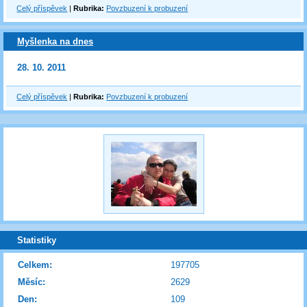
Celý příspěvek
|
Rubrika:
Povzbuzení k probuzení
Myšlenka na dnes
28. 10. 2011
Celý příspěvek
|
Rubrika:
Povzbuzení k probuzení
Statistiky
Celkem:
197705
Měsíc:
2629
Den:
109