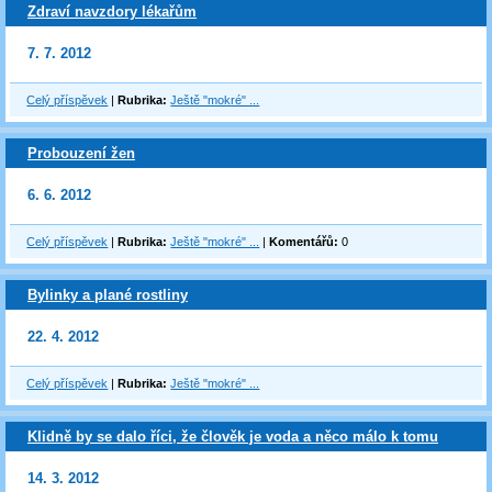
Zdraví navzdory lékařům
7. 7. 2012
Celý příspěvek
|
Rubrika:
Ještě "mokré" ...
Probouzení žen
6. 6. 2012
Celý příspěvek
|
Rubrika:
Ještě "mokré" ...
|
Komentářů:
0
Bylinky a plané rostliny
22. 4. 2012
Celý příspěvek
|
Rubrika:
Ještě "mokré" ...
Klidně by se dalo říci, že člověk je voda a něco málo k tomu
14. 3. 2012