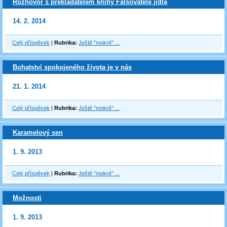
Rozhovor s překladatelem knihy Falšovatelé jídla
14. 2. 2014
Celý příspěvek
|
Rubrika:
Ještě "mokré" ...
Bohatství spokojeného života je v nás
21. 1. 2014
Celý příspěvek
|
Rubrika:
Ještě "mokré" ...
Karamelový sen
1. 9. 2013
Celý příspěvek
|
Rubrika:
Ještě "mokré" ...
Možnosti
1. 9. 2013