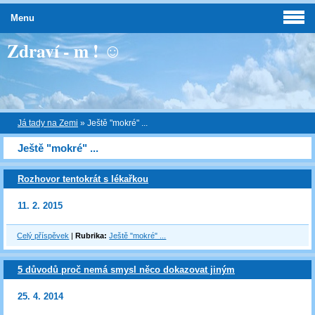
Menu
Zdraví - m ! ☺
Já tady na Zemi
»
Ještě "mokré" ...
Ještě "mokré" ...
Rozhovor tentokrát s lékařkou
11. 2. 2015
Celý příspěvek
|
Rubrika:
Ještě "mokré" ...
5 důvodů proč nemá smysl něco dokazovat jiným
25. 4. 2014