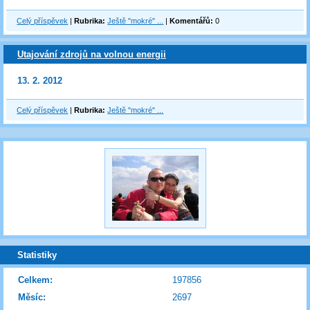
Celý příspěvek
|
Rubrika:
Ještě "mokré" ...
|
Komentářů:
0
Utajování zdrojů na volnou energii
13. 2. 2012
Celý příspěvek
|
Rubrika:
Ještě "mokré" ...
Statistiky
Celkem:
197856
Měsíc:
2697