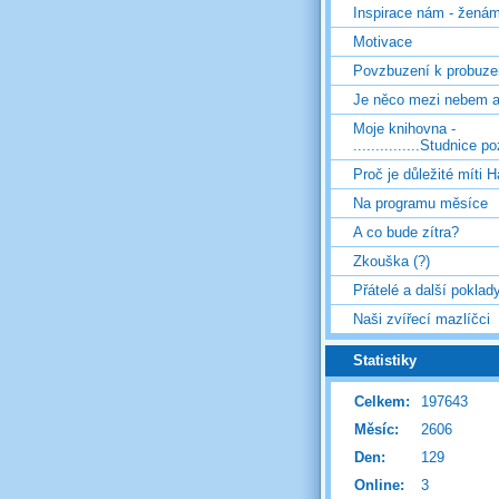
Inspirace nám - žená
Motivace
Povzbuzení k probuze
Je něco mezi nebem 
Moje knihovna -
...............Studnice p
Proč je důležité míti H
Na programu měsíce
A co bude zítra?
Zkouška (?)
Přátelé a další poklad
Naši zvířecí mazlíčci
Statistiky
Celkem:
197643
Měsíc:
2606
Den:
129
Online:
3