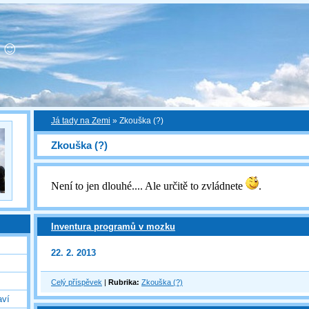
! ☺
Já tady na Zemi
»
Zkouška (?)
Zkouška (?)
Není to jen dlouhé.... Ale určitě to zvládnete
.
Inventura programů v mozku
22. 2. 2013
Celý příspěvek
|
Rubrika:
Zkouška (?)
aví