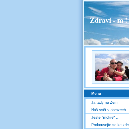
Zdraví - m 
Menu
Já tady na Zemi
Náš svět v obrazech
Ještě "mokré" ...
Prokousejte se ke zdr