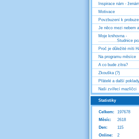
Inspirace nám - žená
Motivace
Povzbuzení k probuze
Je něco mezi nebem 
Moje knihovna -
...............Studnice p
Proč je důležité míti H
Na programu měsíce
A co bude zítra?
Zkouška (?)
Přátelé a další poklad
Naši zvířecí mazlíčci
Statistiky
Celkem:
197678
Měsíc:
2618
Den:
115
Online:
2