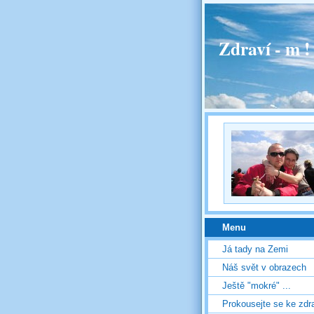
Zdraví - m 
Menu
Já tady na Zemi
Náš svět v obrazech
Ještě "mokré" ...
Prokousejte se ke zdr