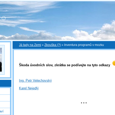
! ☺
Já tady na Zemi
»
Zkouška (?)
»
Inventura programů v mozku
Škoda úvodních slov, zkrátka se podívejte na tyto odkazy
Ing. Petr Velechovský
Karel Nejedlý
* * *
aví