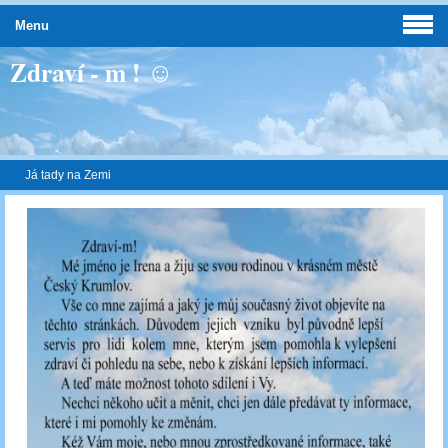
Menu
Zdraví - m ! ☺
Já tady na Zemi