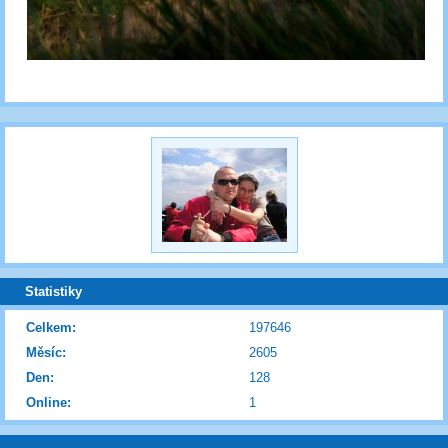
Statistiky
Celkem:
197646
Měsíc:
2605
Den:
128
Online:
1