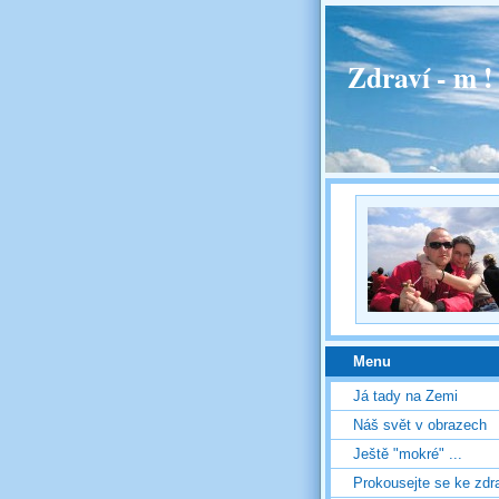
Zdraví - m 
Menu
Já tady na Zemi
Náš svět v obrazech
Ještě "mokré" ...
Prokousejte se ke zdr