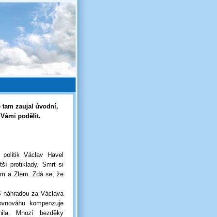
 tam zaujal úvodní,
 Vámi podělit.
politik Václav Havel
ší protiklady. Smrt si
em a Zlem. Zdá se, že
S náhradou za Václava
rovnováhu kompenzuje
nila. Mnozí bezděky