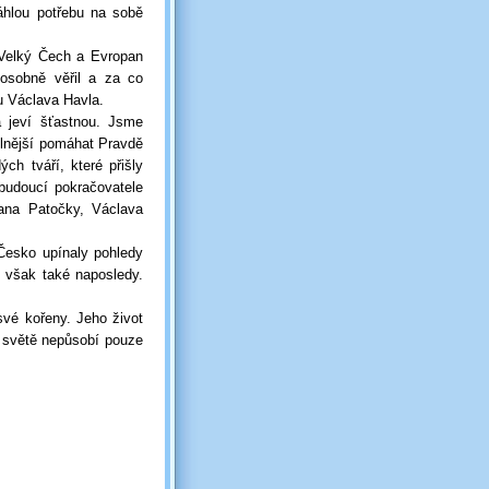
hlou potřebu na sobě
 Velký Čech a Evropan
osobně věřil a za co
u Václava Havla.
 jeví šťastnou. Jsme
lnější pomáhat Pravdě
ch tváří, které přišly
budoucí pokračovatele
ana Patočky, Václava
Česko upínaly pohledy
 však také naposledy.
své kořeny. Jeho život
 světě nepůsobí pouze