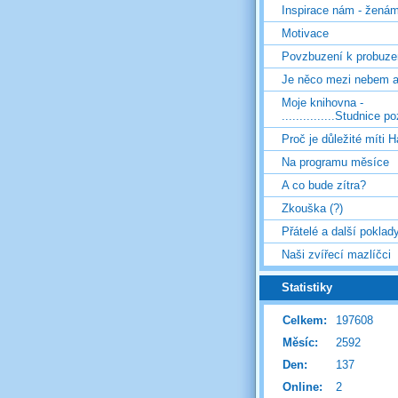
Inspirace nám - žená
Motivace
Povzbuzení k probuze
Je něco mezi nebem 
Moje knihovna -
...............Studnice p
Proč je důležité míti H
Na programu měsíce
A co bude zítra?
Zkouška (?)
Přátelé a další poklad
Naši zvířecí mazlíčci
Statistiky
Celkem:
197608
Měsíc:
2592
Den:
137
Online:
2