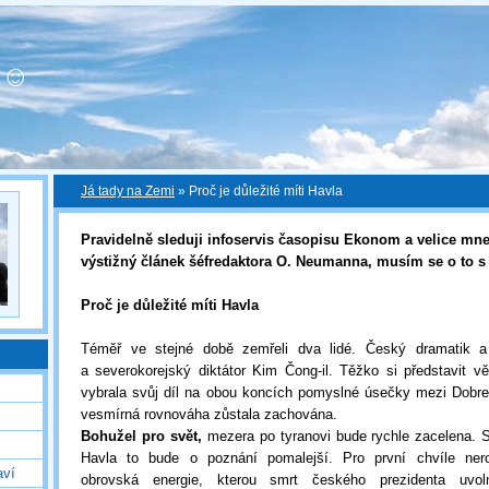
! ☺
Já tady na Zemi
»
Proč je důležité míti Havla
Pravidelně sleduji infoservis časopisu Ekonom a velice mne
výstižný článek šéfredaktora O. Neumanna, musím se o to s
Proč je důležité míti Havla
Téměř ve stejné době zemřeli dva lidé. Český dramatik a 
a severokorejský diktátor Kim Čong-il. Těžko si představit vět
vybrala svůj díl na obou koncích pomyslné úsečky mezi Dobr
vesmírná rovnováha zůstala zachována.
Bohužel pro svět,
mezera po tyranovi bude rychle zacelena. 
Havla to bude o poznání pomalejší. Pro první chvíle ne
aví
obrovská energie, kterou smrt českého prezidenta uvol