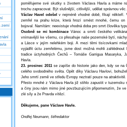
poměřujeme své skutky s životem Václava Havla a máme ná
m
trochu zapracovat. Být slušnější, citlivější, udělat správnou věc.
Václav Havel odešel
v nejméně vhodné době, říkají někteří.
ní
zemřel na prahu krize, která hrozí smést mnohé, čemu on 
a zemí
bojoval. Namítám: neexistuje vhodná doba pro smrt člověka typ
Osobně se mi kombinace
Vánoc a smrti českého velikána
oznání
vnímavější ke všemu, co přesahuje naše pozemské bytí, náchy
a Lásce v jejím nelehkém boji. A mezi těmi tisícovkami mladý
avla
vyjádřit úctu zemřelému, jsme dost možná mohli zahlédnout 
tradice úctyhodných Čechů – Tomáše Garrigua Masaryka, J
Havla.
23. prosinec 2011
se zapíše do historie jako den, kdy se na 
celého svobodného světa. Opět díky Václavu Havlovi, bohužel
y
Jeho smrtí země ve středu Evropy neztratí pouze na atraktivitě.
Přesto mnohé z Václava Havla již stihlo zapustit v tuzemsku 
a činy jsou nám mimo jiné povzbuzujícím připomenutím, že ve
zlé síly a že Pravda vítězí.
Děkujeme, pane Václave Havle.
Ondřej Neumann, šéfredaktor