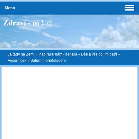
Menu
Zdraví - m ! ☺
Já tady na Zemi
»
Inspirace nám - ženám
»
Děti a vše co jim patří
»
Večerníček
»
Saturnin ornitologem