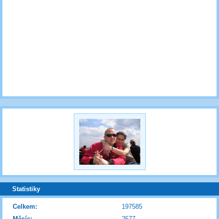
Statistiky
Celkem:
197585
Měsíc:
2577