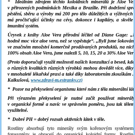
*
Ideálním zdrojem těchto koloidních minerálů je Aloe Ve
v přirozených podmínkách Mexika a Brazílie. Při dodržení spr
pěstění, sběru a výroby má 200 pro tělo důležitých a výživných
má pročisťující účinky na cévy, dokonce i kapiláry, a skvěle
imunitní systém.
Úryvek z knihy Aloe Vera přírodní léčitel od Diane Gage: „
hodně moc více aloe vera, než se vypěstuje“. „Byli jsme šokováni 
ve značném množství komerčně prodávaných produktů, na nich
100% obsah Aloe Vera, jsme nalezli 5, 10, 15, 20 a 30% Aloe Ver
(Proto doporučuji využít možnosti našich konzultací a besed, kde
o různých kvalitách různých výrobků mohou dovědět více, díky
v mnohaleté lékařské praxi a také díky laboratorním zkouškám .
Kalkušová,
www.zdravi-m.estranky.cz)
* Pozor na překyselení organismu které nám z těla minerální lát
Při výrazném překyselení je nutné začít používat minerál
v organické formě a navíc ve správném poměru, jsou tak tělem 
využitelné.
* Dobré PH = dobrý rozsah aktivních látek v těle.
Rostliny absorbují tyto minerály svým kořenovým systémem
fotosyntézy je obracejí do organické koloidní formy. Rostlin