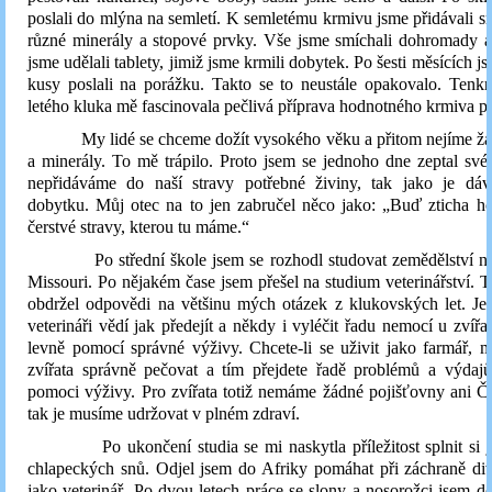
poslali do mlýna na semletí. K semletému krmivu jsme přidávali s
různé minerály a stopové prvky. Vše jsme smíchali dohromady a
jsme udělali tablety, jimiž jsme krmili dobytek. Po šesti měsících 
kusy poslali na porážku. Takto se to neustále opakovalo. Tenkrá
letého kluka mě fascinovala pečlivá příprava hodnotného krmiva pr
My lidé se chceme dožít vysokého věku a přitom nejíme žá
a minerály. To mě trápilo. Proto jsem se jednoho dne zeptal své
nepřidáváme do naší stravy potřebné živiny, tak jako je d
dobytku. Můj otec na to jen zabručel něco jako: „Buď zticha h
čerstvé stravy, kterou tu máme.“
Po střední škole jsem se rozhodl studovat zemědělství na 
Missouri. Po nějakém čase jsem přešel na studium veterinářství. 
obdržel odpovědi na většinu mých otázek z klukovských let. Je
veterináři vědí jak předejít a někdy i vyléčit řadu nemocí u zvířa
levně pomocí správné výživy. Chcete-li se uživit jako farmář, 
zvířata správně pečovat a tím přejdete řadě problémů a výdajů
pomoci výživy. Pro zvířata totiž nemáme žádné pojišťovny ani Č
tak je musíme udržovat v plném zdraví.
Po ukončení studia se mi naskytla příležitost splnit si 
chlapeckých snů. Odjel jsem do Afriky pomáhat při záchraně di
jako veterinář. Po dvou letech práce se slony a nosorožci jsem do