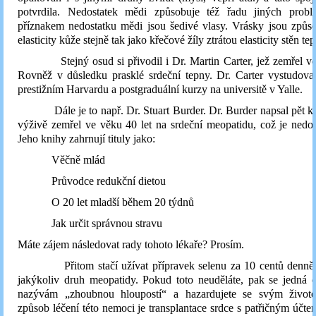
potvrdila. Nedostatek mědi způsobuje též řadu jiných prob
příznakem nedostatku mědi jsou šedivé vlasy. Vrásky jsou způs
elasticity kůže stejně tak jako křečové žíly ztrátou elasticity stěn te
Stejný osud si přivodil i Dr. Martin Carter, jež zemřel ve 
Rovněž v důsledku prasklé srdeční tepny. Dr. Carter vystudoval
prestižním Harvardu a postgraduální kurzy na universitě v Yalle.
Dále je to např. Dr. Stuart Burder. Dr. Burder napsal pět kn
výživě zemřel ve věku 40 let na srdeční meopatidu, což je nedos
Jeho knihy zahrnují tituly jako:
Věčně mlád
Průvodce redukční dietou
O 20 let mladší během 20 týdnů
Jak určit správnou stravu
Máte zájem následovat rady tohoto lékaře? Prosím.
Přitom stačí užívat přípravek selenu za 10 centů denně, 
jakýkoliv druh meopatidy. Pokud toto neuděláte, pak se jedná 
nazývám „zhoubnou hloupostí“ a hazardujete se svým život
způsob léčení této nemoci je transplantace srdce s patřičným účt