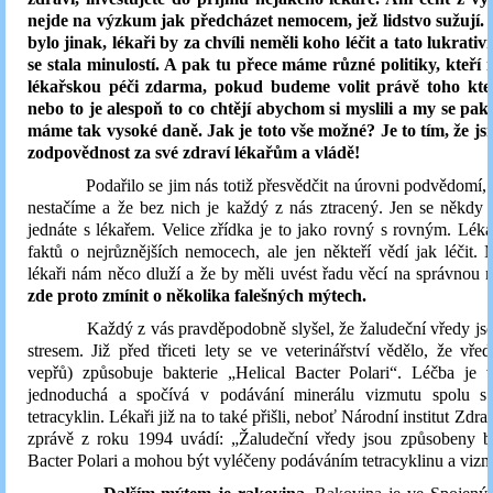
nejde na výzkum jak předcházet nemocem, jež lidstvo sužují
bylo jinak, lékaři by za chvíli neměli koho léčit a tato lukrativ
se stala minulostí. A pak tu přece máme různé politiky, kteří
lékařskou péči zdarma, pokud budeme volit právě toho kte
nebo to je alespoň to co chtějí abychom si myslili a my se pa
máme tak vysoké daně. Jak je toto vše možné? Je to tím, že js
zodpovědnost za své zdraví lékařům a vládě!
Podařilo se jim nás totiž přesvědčit na úrovni podvědomí, ž
nestačíme a že bez nich je každý z nás ztracený. Jen se někdy 
jednáte s lékařem. Velice zřídka je to jako rovný s rovným. Lékaři
faktů o nejrůznějších nemocech, ale jen někteří vědí jak léčit. 
lékaři nám něco dluží a že by měli uvést řadu věcí na správnou 
zde proto zmínit o několika falešných mýtech.
Každý z vás pravděpodobně slyšel, že žaludeční vředy jso
stresem. Již před třiceti lety se ve veterinářství vědělo, že vře
vepřů) způsobuje bakterie „Helical Bacter Polari“. Léčba je v
jednoduchá a spočívá v podávání minerálu vizmutu spolu s 
tetracyklin. Lékaři již na to také přišli, neboť Národní institut Zdra
zprávě z roku 1994 uvádí: „Žaludeční vředy jsou způsobeny bat
Bacter Polari a mohou být vyléčeny podáváním tetracyklinu a vizm