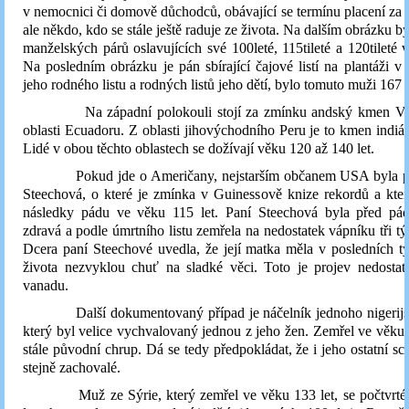
v nemocnici či domově důchodců, obávající se termínu placení za 
ale někdo, kdo se stále ještě raduje ze života. Na dalším obrázku by
manželských párů oslavujících své 100leté, 115tileté a 120tileté v
Na posledním obrázku je pán sbírající čajové listí na plantáži v
jeho rodného listu a rodných listů jeho dětí, bylo tomuto muži 167 l
Na západní polokouli stojí za zmínku andský kmen Vi
oblasti Ecuadoru. Z oblasti jihovýchodního Peru je to kmen indiá
Lidé v obou těchto oblastech se dožívají věku 120 až 140 let.
Pokud jde o Američany, nejstarším občanem USA byla pa
Steechová, o které je zmínka v Guinessově knize rekordů a kte
následky pádu ve věku 115 let. Paní Steechová byla před pá
zdravá a podle úmrtního listu zemřela na nedostatek vápníku tři t
Dcera paní Steechové uvedla, že její matka měla v posledních 
života nezvyklou chuť na sladké věci. Toto je projev nedosta
vanadu.
Další dokumentovaný případ je náčelník jednoho nigerijs
který byl velice vychvalovaný jednou z jeho žen. Zemřel ve věku 
stále původní chrup. Dá se tedy předpokládat, že i jeho ostatní sc
stejně zachovalé.
Muž ze Sýrie, který zemřel ve věku 133 let, se počtvrté o