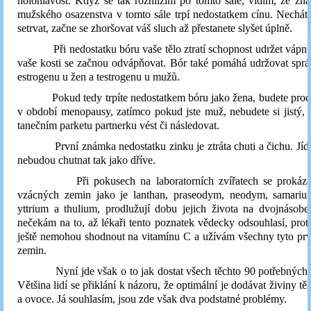
holohlavost. Když se tak rozhlížím po tomto sále, vidím, že zn
mužského osazenstva v tomto sále trpí nedostatkem cínu. Necháte-
setrvat, začne se zhoršovat váš sluch až přestanete slyšet úplně.
Při nedostatku bóru vaše tělo ztratí schopnost udržet vápník
vaše kosti se začnou odvápňovat. Bór také pomáhá udržovat spr
estrogenu u žen a testrogenu u mužů.
Pokud tedy trpíte nedostatkem bóru jako žena, budete proc
v období menopausy, zatímco pokud jste muž, nebudete si jistý, 
tanečním parketu partnerku vést či následovat.
První známka nedostatku zinku je ztráta chuti a čichu. Jídl
nebudou chutnat tak jako dříve.
Při pokusech na laboratorních zvířatech se prokázal
vzácných zemin jako je lanthan, praseodym, neodym, samariu
yttrium a thulium, prodlužují dobu jejich života na dvojnásob
nečekám na to, až lékaři tento poznatek vědecky odsouhlasí, protož
ještě nemohou shodnout na vitamínu C a užívám všechny tyto pr
zemin.
Nyní jde však o to jak dostat všech těchto 90 potřebných ži
Většina lidí se přiklání k názoru, že optimální je dodávat živiny tě
a ovoce. Já souhlasím, jsou zde však dva podstatné problémy.