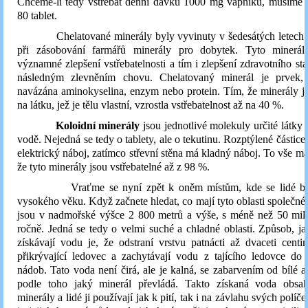
Chceme-li tedy vstřebat denní dávku 1000 mg vápníku, musíme
80 tablet.
Chelatované minerály byly vyvinuty v šedesátých letech v
při zásobování farmářů minerály pro dobytek. Tyto minerá
významné zlepšení vstřebatelnosti a tím i zlepšení zdravotního st
následným zlevněním chovu. Chelatovaný minerál je prvek,
navázána aminokyselina, enzym nebo protein. Tím, že minerály 
na látku, jež je tělu vlastní, vzrostla vstřebatelnost až na 40 %.
Koloidní minerály
jsou jednotlivé molekuly určité látky 
vodě. Nejedná se tedy o tablety, ale o tekutinu. Rozptýlené částice
elektrický náboj, zatímco střevní stěna má kladný náboj. To vše má
že tyto minerály jsou vstřebatelné až z 98 %.
Vraťme se nyní zpět k oněm místům, kde se lidé běžn
vysokého věku. Když začnete hledat, co mají tyto oblasti společného
jsou v nadmořské výšce 2 800 metrů a výše, s méně než 50 mili
ročně. Jedná se tedy o velmi suché a chladné oblasti. Způsob, j
získávají vodu je, že odstraní vrstvu patnácti až dvaceti cent
přikrývající ledovec a zachytávají vodu z tajícího ledovce do
nádob. Tato voda není čirá, ale je kalná, se zabarvením od bílé 
podle toho jaký minerál převládá. Takto získaná voda obsah
minerály a lidé ji používají jak k pití, tak i na závlahu svých polí