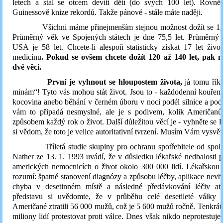
letech a stal se otcem devíti dětí (do svých 100 let). Rovn
Guinessově knize rekordů. Takže pánové - stále máte naději.
Všichni máme přinejmenším stejnou možnost dožít se 120 
Průměrný věk ve Spojených státech je dne 75,5 let. Průměrný 
USA je 58 let. Chcete-li alespoň statisticky získat 17 let život
medicínu
. Pokud se ovšem chcete dožít 120 až 140 let, pak m
dvě věci.
První je vyhnout se hloupostem života,
já tomu řík
minám“! Tyto vás mohou stát život. Jsou to - každodenní kouřen
kocovina anebo běhání v černém úboru v noci podél silnice a p
vám to připadá nesmyslné, ale je s podivem, kolik Američanů 
způsobem každý rok o život. Další důležitou věcí je - vyhněte se 
si vědom, že toto je velice autoritativní tvrzení. Musím Vám vysvětl
Tříletá studie skupiny pro ochranu spotřebitele od spole
Nather ze 13. 1. 1993 uvádí, že v důsledku lékařské nedbalosti p
amerických nemocnicích o život okolo 300 000 lidí. Lékařskou 
rozumí: špatné stanovení diagnózy a způsobu léčby, aplikace nevh
chyba v desetinném místě a následné předávkování léčiv atd
představu si uvědomte, že v průběhu celé desetileté války
Američané ztratili 56 000 mužů, což je 5 600 mužů ročně. Tenkrát 
miliony lidí protestovat proti válce. Dnes však nikdo neprotestuje 