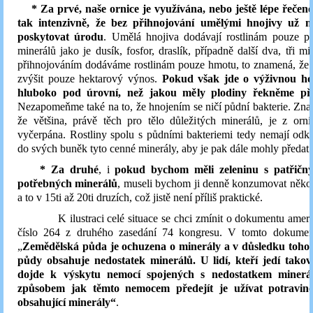
* Za prvé, naše ornice je využívána, nebo ještě lépe řečen
tak intenzivně, že bez přihnojování umělými hnojivy už n
poskytovat úrodu
. Umělá hnojiva dodávají rostlinám pouze pá
minerálů jako je dusík, fosfor, draslík, případně další dva, tři mi
přihnojováním dodáváme rostlinám pouze hmotu, to znamená, že 
zvýšit pouze hektarový výnos.
Pokud však jde o výživnou hod
hluboko pod úrovní, než jakou měly plodiny řekněme pře
Nezapomeňme také na to, že hnojením se ničí půdní bakterie. Zna
že většina, právě těch pro tělo důležitých minerálů, je z orn
vyčerpána. Rostliny spolu s půdními bakteriemi tedy nemají od
do svých buněk tyto cenné minerály, aby je pak dále mohly předat 
* Za druhé
, i
pokud bychom měli zeleninu s patřič
potřebných minerálů
, museli bychom ji denně konzumovat něko
a to v 15ti až 20ti druzích, což jistě není příliš praktické.
K ilustraci celé situace se chci zmínit o dokumentu ameri
číslo 264 z druhého zasedání 74 kongresu. V tomto dokumen
„
Zemědělská půda je ochuzena o minerály a v důsledku toho 
půdy obsahuje nedostatek minerálů. U lidí, kteří jedí takov
dojde k výskytu nemocí spojených s nedostatkem minerá
způsobem jak těmto nemocem předejít je užívat potravin
obsahující minerály“
.