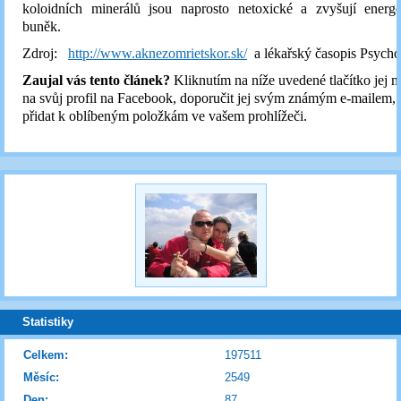
koloidních minerálů jsou naprosto netoxické a zvyšují energ
buněk.
Zdroj:
http://www.aknezomrietskor.sk/
a lékařský časopis Psych
Zaujal vás tento článek?
Kliknutím na níže uvedené tlačítko jej m
na svůj profil na Facebook, doporučit jej svým známým e-mailem,
přidat k oblíbeným položkám ve vašem prohlížeči.
Statistiky
Celkem:
197511
Měsíc:
2549
Den:
87