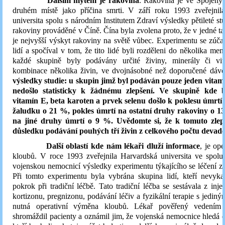
Dalším mýtem je rakovina
. Rakovina je ve Spojenýc
druhém místě jako příčina smrti. V září roku 1993 zveřejnil
universita spolu s národním Institutem Zdraví výsledky pětileté st
rakoviny prováděné v Číně. Čína byla zvolena proto, že v jedné ta
je nejvyšší výskyt rakoviny na světě vůbec. Experimentu se zúča
lidí a spočíval v tom, že tito lidé byli rozděleni do několika men
každé skupině byly podávány určité živiny, minerály či vi
kombinace několika živin, ve dvojnásobné než doporučené dáv
výsledky studie: u skupin jimž byl podáván pouze jeden vitamí
nedošlo statisticky k žádnému zlepšení. Ve skupině kde 
vitamín E, beta karoten a prvek selenu došlo k poklesu úmrtí
žaludku o 21 %, pokles úmrtí na ostatní druhy rakoviny o 1
na jiné druhy úmrtí o 9 %. Uvědomte si, že k tomuto zlep
důsledku podávání pouhých tří živin z celkového počtu devade
Další oblastí kde nám lékaři dluží informace
, je ope
kloubů. V roce 1993 zveřejnila Harvardská universita ve spolu
vojenskou nemocnicí výsledky experimentu týkajícího se léčení z
Při tomto experimentu byla vybrána skupina lidí, kteří nevyka
pokrok při tradiční léčbě. Tato tradiční léčba se sestávala z inje
kortizonu, pregnizonu, podávání léčiv a fyzikální terapie s jedin
nutná operativní výměna kloubů. Lékař pověřený vedením 
shromáždil pacienty a oznámil jim, že vojenská nemocnice hledá 