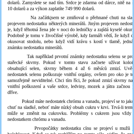
dolarů. Zamyslete se nad tím. Srdce je zdarma od dárce, nitě na ši
10 dolarů a za výkon zaplatíte 749 990 dolarů.
Na začátkjsem se zmiňoval o přehnané chuti na sladko
projevem nedostatku některých minerálů. Jiným projevem nedost
je, když těhotná žena jde v noci do ledničky a zajídá kyselé okur
Podobně je tomu v živočišné výrobě, kdy farmáři vědí, že když 
okusovat stodolu, nebo když vidí krávu s kostí v tlamě, jedná
známku nedostatku minerálů.
Tak například prvotní známky nedostatku selenu se projev
stařecké skvrny. Pokud v tomto stavu začnete užívat koloi
obsahující selen, skvrny během 4 až 6 měsíců zmizí. Uvěd
nedostatek selenu poškozuje vnitřní orgány, ovšem pro oko je t
samozřejmě neviditelné. Chci tím říci, že pokud zmizí skvrny na 
vnitřní poškození a vaše srdce, ledviny, mozek a játra začnou 
dříve.
Pokud máte nedostatek chrómu a vanadu, projeví se to jako 
chuť na sladké, neboť máte nízký obsah cukru v krvi. Trvá-li tento
může se změnit na cukrovku. Problémy s cukrem jsou vždy 
nedostatkem chrómu a vanadu.
Prvopočátky nedostatku cínu se projeví u mužů jak