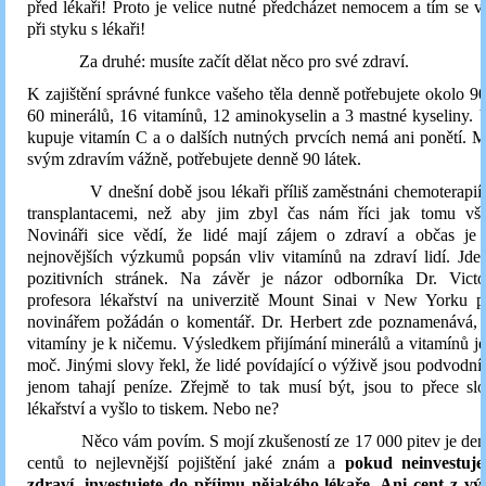
před lékaři! Proto je velice nutné předcházet nemocem a tím se v
při styku s lékaři!
Za druhé: musíte začít dělat něco pro své zdraví.
K zajištění správné funkce vašeho těla denně potřebujete okolo 90ti
60 minerálů, 16 vitamínů, 12 aminokyselin a 3 mastné kyseliny. Vě
kupuje vitamín C a o dalších nutných prvcích nemá ani ponětí. Mys
svým zdravím vážně, potřebujete denně 90 látek.
V dnešní době jsou lékaři příliš zaměstnáni chemoterapií,
transplantacemi, než aby jim zbyl čas nám říci jak tomu vše
Novináři sice vědí, že lidé mají zájem o zdraví a občas je
nejnovějších výzkumů popsán vliv vitamínů na zdraví lidí. Jde
pozitivních stránek. Na závěr je názor odborníka Dr. Victo
profesora lékařství na univerzitě Mount Sinai v New Yorku p
novinářem požádán o komentář. Dr. Herbert zde poznamenává, 
vitamíny je k ničemu. Výsledkem přijímání minerálů a vitamínů j
moč. Jinými slovy řekl, že lidé povídající o výživě jsou podvodníci
jenom tahají peníze. Zřejmě to tak musí být, jsou to přece sl
lékařství a vyšlo to tiskem. Nebo ne?
Něco vám povím. S mojí zkušeností ze 17 000 pitev je den
centů to nejlevnější pojištění jaké znám a
pokud neinvestuje
zdraví, investujete do příjmu nějakého lékaře. Ani cent z vý