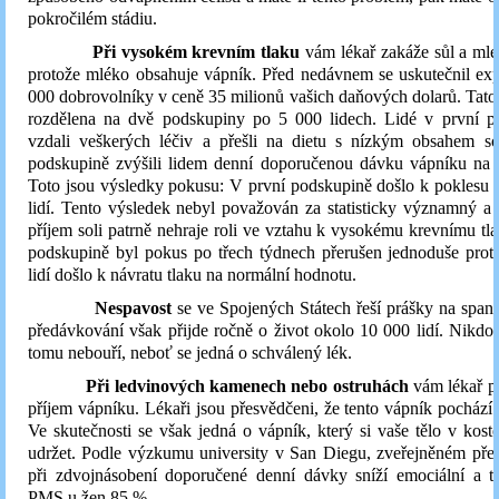
pokročilém stádiu.
Při vysokém krevním tlaku
vám lékař zakáže sůl a mlé
protože mléko obsahuje vápník. Před nedávnem se uskutečnil ex
000 dobrovolníky v ceně 35 milionů vašich daňových dolarů. Tato
rozdělena na dvě podskupiny po 5 000 lidech. Lidé v první p
vzdali veškerých léčiv a přešli na dietu s nízkým obsahem so
podskupině zvýšili lidem denní doporučenou dávku vápníku na 
Toto jsou výsledky pokusu: V první podskupině došlo k poklesu 
lidí. Tento výsledek nebyl považován za statisticky významný a 
příjem soli patrně nehraje roli ve vztahu k vysokému krevnímu tl
podskupině byl pokus po třech týdnech přerušen jednoduše prot
lidí došlo k návratu tlaku na normální hodnotu.
Nespavost
se ve Spojených Státech řeší prášky na span
předávkování však přijde ročně o život okolo 10 000 lidí. Nikdo 
tomu nebouří, neboť se jedná o schválený lék.
Při ledvinových kamenech nebo ostruhách
vám lékař p
příjem vápníku. Lékaři jsou přesvědčeni, že tento vápník pochází z
Ve skutečnosti se však jedná o vápník, který si vaše tělo v kos
udržet. Podle výzkumu university v San Diegu, zveřejněném před 
při zdvojnásobení doporučené denní dávky sníží emociální a t
PMS u žen 85 %.