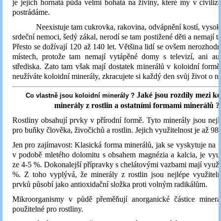
je jejich hornatá půda velmi bohatá na živiny, které my v civili
postrádáme.
Neexistuje tam cukrovka, rakovina, odvápnění kostí, vysoký 
srdeční nemoci, šedý zákal, nerodí se tam postižené děti a nemají t
Přesto se dožívají 120 až 140 let. Většina lidí se ovšem nerozhodne
místech, protože tam nemají vytápěné domy s televizí, ani au
střediska. Zato tam však mají dostatek minerálů v koloidní form
neužíváte koloidní minerály, zkracujete si každý den svůj život o n
Jaké jsou rozdíly mezi k
Co vlastně jsou koloidní minerály ?
minerály z rostlin a ostatními formami minerálů ?
Rostliny obsahují prvky v přírodní formě. Tyto minerály jsou nejlé
pro buňky člověka, živočichů a rostlin. Jejich využitelnost je až 98
Jen pro zajímavost: Klasická forma minerálů, jak se vyskytuje na t
v podobě mletého dolomitu s obsahem magnézia a kalcia, je vyu
ze 4-5 %. Dokonalejší přípravky s chelátovými vazbami mají využit
%. Z toho vyplývá, že minerály z rostlin jsou nejlépe využitel
prvků působí jako antioxidační složka proti volným radikálům.
Mikroorganismy v půdě přeměňují anorganické částice miner
použitelné pro rostliny.