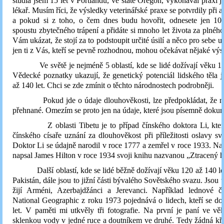
studia jsem 15 let v Portlandu, ve státě Oregon, vykonával praxi j
lékař. Musím říci, že výsledky veterinářské praxe se potvrdily při ap
a pokud si z toho, o čem dnes budu hovořit, odnesete jen 10%,
spoustu zbytečného trápení a přidáte si mnoho let života za plného
Vám ukázat, že stojí za to podstoupit určité úsilí a něco pro sebe u
jen ti z Vás, kteří se pevně rozhodnou, mohou očekávat nějaké výs
Ve světě je nejméně 5 oblastí, kde se lidé dožívají věku 120
Vědecké poznatky ukazují, že genetický potenciál lidského těla 
až 140 let. Chci se zde zmínit o těchto národnostech podrobněji.
Pokud jde o údaje dlouhověkosti, lze předpokládat, že ně
přehnané. Omezím se proto jen na údaje, které jsou písemně doku
Z oblasti Tibetu je to případ čínského doktora Li, který
čínského císaře uznání za dlouhověkost při příležitosti oslavy svý
Doktor Li se údajně narodil v roce 1777 a zemřel v roce 1933. Na
napsal James Hilton v roce 1934 svoji knihu nazvanou „Ztracený h
Další oblastí, kde se lidé běžně dožívají věku 120 až 140 let
Pakistán, dále jsou to jižní části bývalého Sovětského svazu. Jsou t
žijí Arméni, Azerbajdžánci a Jerevanci. Například lednové čí
National Geographic z roku 1973 pojednává o lidech, kteří se doži
let. V paměti mi utkvěly tři fotografie. Na první je paní ve vě
sklenkou vody v jedné ruce a doutníkem ve druhé. Tedy žádná kř