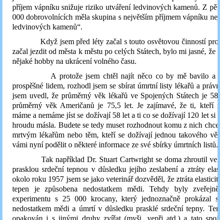
příjem vápníku snižuje riziko utváření ledvinových kamenů. Z pět
000 dobrovolnících měla skupina s největším příjmem vápníku ne
ledvinových kamenů“.
Když jsem před léty začal s touto osvětovou činností pro
začal jezdit od města k městu po celých Státech, bylo mi jasné, že 
nějaké hobby na ukrácení volného času.
A protože jsem chtěl najít něco co by mě bavilo a z
prospěšné lidem, rozhodl jsem se sbírat úmrtní listy lékařů a právn
jsem uvedl, že průměrný věk lékařů ve Spojených Státech je 58 
průměrný věk Američanů je 75,5 let. Je zajímavé, že ti, kteří 
máme a nemáme jíst se dožívají 58 let a ti co se dožívají 120 let si 
hroudu másla. Budete se tedy muset rozhodnout komu z nich chcete
mrtvým lékařům nebo těm, kteří se dožívají jednou takového vě
vámi nyní podělit o některé informace ze své sbírky úmrtních listů.
Tak například Dr. Stuart Cartwright se doma zhroutil ve v
prasklou srdeční tepnou v důsledku jejího zeslabení a ztráty elas
okolo roku 1957 jsem se jako veterinář dozvěděl, že ztráta elasticit
tepen je způsobena nedostatkem mědi. Tehdy byly zveřejně
experimentu s 25 000 krocany, který jednoznačně prokázal sp
nedostatkem mědi a úmrtí v důsledku prasklé srdeční tepny. Te
opakován i s jinými druhy zvířat (myši, vepři atd.) a tato spoj