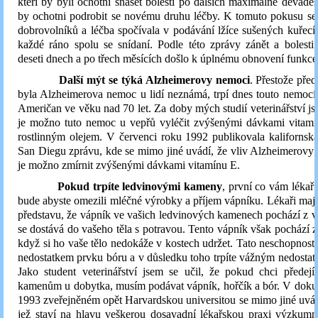
kteří by byli ochotni snášet bolesti po dalších maximálně devades
by ochotni podrobit se novému druhu léčby. K tomuto pokusu se 
dobrovolníků a léčba spočívala v podávání lžíce sušených kuřec
každé ráno spolu se snídaní. Podle této zprávy zánět a bolesti
deseti dnech a po třech měsících došlo k úplnému obnovení funkce
Další mýt se týká Alzheimerovy nemoci
. Přestože před
byla Alzheimerova nemoc u lidí neznámá, trpí dnes touto nemoc
Američan ve věku nad 70 let. Za doby mých studií veterinářství jse
je možno tuto nemoc u vepřů vyléčit zvýšenými dávkami vitamí
rostlinným olejem. V červenci roku 1992 publikovala kalifornská
San Diegu zprávu, kde se mimo jiné uvádí, že vliv Alzheimerovy 
je možno zmírnit zvýšenými dávkami vitamínu E.
Pokud trpíte ledvinovými kameny
, první co vám lékař 
bude abyste omezili mléčné výrobky a příjem vápníku. Lékaři maj
představu, že vápník ve vašich ledvinových kamenech pochází z v
se dostává do vašeho těla s potravou. Tento vápník však pochází z 
když si ho vaše tělo nedokáže v kostech udržet. Tato neschopnost
nedostatkem prvku bóru a v důsledku toho trpíte vážným nedosta
Jako student veterinářství jsem se učil, že pokud chci předej
kamenům u dobytka, musím podávat vápník, hořčík a bór. V doku
1993 zveřejněném opět Harvardskou universitou se mimo jiné uvádí
jež staví na hlavu veškerou dosavadní lékařskou praxi výzkumníci