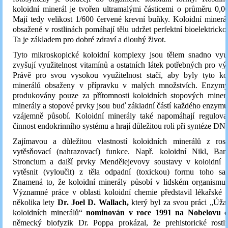
koloidní minerál je tvořen ultramalými částicemi o průměru 0,
Mají tedy velikost 1/600 červené krevní buňky. Koloidní miner
obsažené v rostlinách pomáhají tělu udržet perfektní bioelektrick
Ta je základem pro dobré zdraví a dlouhý život.
Tyto mikroskopické koloidní komplexy jsou tělem snadno vyu
zvyšují využitelnost vitamínů a ostatních látek potřebných pro vý
Právě pro svou vysokou využitelnost stačí, aby byly tyto ko
minerálů obsaženy v přípravku v malých množstvích. Enzymy
produkovány pouze za přítomnosti koloidních stopových minerá
minerály a stopové prvky jsou buď základní částí každého enzymu
vzájemně působí. Koloidní minerály také napomáhají regulova
činnost endokrinního systému a hrají důležitou roli při syntéze DN
Zajímavou a důležitou vlastností koloidních minerálů z rostl
vytěsňovací (nahrazovací) funkce. Např. koloidní Nikl, Bar
Stroncium a další prvky Mendělejevovy soustavy v koloidní 
vytěsnit (vyloučit) z těla odpadní (toxickou) formu toho s
Znamená to, že koloidní minerály působí v lidském organismu 
Významné práce v oblasti koloidní chemie představil lékařské 
několika lety
Dr. Joel D. Wallach,
který byl za svou práci „Úžas
koloidních minerálů“
nominován v roce 1991 na Nobelovu 
německý biofyzik Dr. Poppa prokázal, že prehistorické rostli