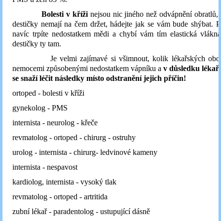
Bolesti v kříži
nejsou nic jiného než odvápnění obratlů,
destičky nemají na čem držet, hádejte jak se vám bude shýbat.
navíc trpíte nedostatkem mědi a chybí vám tím elastická vlákna
destičky ty tam.
Je velmi zajímavé si všimnout, kolik lékařských obor
nemocemi způsobenými nedostatkem vápníku a
v důsledku lékař
se snaží léčit následky místo odstranění jejich příčin!
ortoped - bolesti v kříži
gynekolog - PMS
internista - neurolog - křeče
revmatolog - ortoped - chirurg - ostruhy
urolog - internista - chirurg- ledvinové kameny
internista - nespavost
kardiolog, internista - vysoký tlak
revmatolog - ortoped - artritida
zubní lékař - paradentolog - ustupující dásně