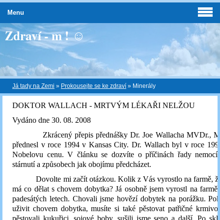
Menu
Zdraví - m ! ☺
Já tady na Zemi
»
Prokousejte se ke zdraví
»
Minerály
DOKTOR WALLACH - MRTVÝM LÉKAŘI NELŽOU
Vydáno dne 30. 08. 2008
Zkrácený přepis přednášky Dr. Joe Wallacha MVDr., MU
přednesl v roce 1994 v Kansas City. Dr. Wallach byl v roce 19
Nobelovu cenu. V článku se dozvíte o příčinách řady nemocí
stárnutí a způsobech jak obojímu předcházet.
Dovolte mi začít otázkou. Kolik z Vás vyrostlo na farmě, žij
má co dělat s chovem dobytka? Já osobně jsem vyrostl na farmě
padesátých letech. Chovali jsme hovězí dobytek na porážku. Po
uživit chovem dobytka, musíte si také pěstovat patřičné krmiv
pěstovali kukuřici, sojové boby, sušili jsme seno a další. Po skl