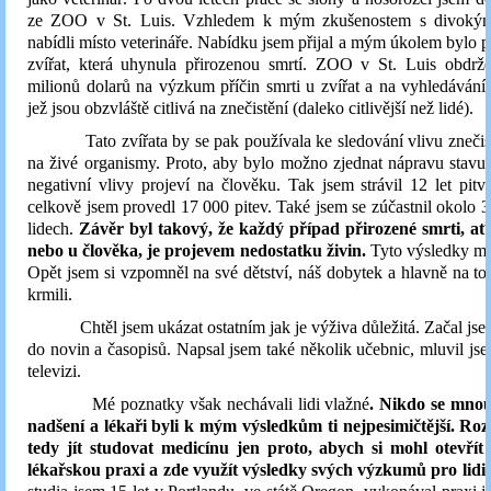
ze ZOO v St. Luis. Vzhledem k mým zkušenostem s divokými
nabídli místo veterináře. Nabídku jsem přijal a mým úkolem bylo p
zvířat, která uhynula přirozenou smrtí. ZOO v St. Luis obdrže
milionů dolarů na výzkum příčin smrti u zvířat a na vyhledávání 
jež jsou obzvláště citlivá na znečistění (daleko citlivější než lidé).
Tato zvířata by se pak používala ke sledování vlivu znečistě
na živé organismy. Proto, aby bylo možno zjednat nápravu stavu 
negativní vlivy projeví na člověku. Tak jsem strávil 12 let pitv
celkově jsem provedl 17 000 pitev. Také jsem se zúčastnil okolo 3
lidech.
Závěr byl takový, že každý případ přirozené smrti, ať j
nebo u člověka, je projevem nedostatku živin.
Tyto výsledky mě
Opět jsem si vzpomněl na své dětství, náš dobytek a hlavně na to,
krmili.
Chtěl jsem ukázat ostatním jak je výživa důležitá. Začal jsem
do novin a časopisů. Napsal jsem také několik učebnic, mluvil jse
televizi.
Mé poznatky však nechávali lidi vlažné
. Nikdo se mnou
nadšení a lékaři byli k mým výsledkům ti nejpesimičtější. Roz
tedy jít studovat medicínu jen proto, abych si mohl otevřít 
lékařskou praxi a zde využít výsledky svých výzkumů pro lidi.