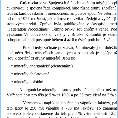
Cukrovka
je ve Spojených Státech na třetím místě jako pří
cukrovkou je spojena řada komplikací, jako různé druhy zhoršení z
ledvin, kardiovaskulární onemocnění, amputace apod. Ve veterinář
od roku 1957 možnost, jak cukrovce u zvířat předejít a vyléčit j
stopových prvků. Zpráva byla publikována v časopise amer
„Federation Proccedings“. Těmito prvky jsou chróm a vanad. Po
výzkumů Vancouverské university v Britské Kolumbii je vana
schopen nahradit postupně během 4 až 6 měsíců potřebu užívání in
Pokud tedy začínáte poznávat, že minerály jsou důležité
také něco říci o minerálech samotných a o tom jak je nejlépe už
jsou k dostání tři druhy minerálů. Jsou to:
* minerály anorganické (elementární)
* minerály chelatované
* minerály koloidní
Anorganické minerály nejsou v podstatě nic jiného, než rozd
Vstřebatelnost pro tělo je 5 % až 10 % a po 35 roce klesá na 3 % a
Vezmeme-li například sloučeninu vápníku a laktózy, pak
této látky je 250 mg vápníku a 750 mg laktózy. To znamená
takovéto tablety dostaneme do těla při 5 % vstřebatelnosti 12,