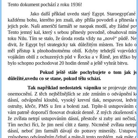
Tento dokument pochází z roku 1936!
Jako další příklad uvedu starý Egypt. Staroegypťané se
každému bohu, kterého jen znali, aby přišla povodeň a přinesla 
jejich pole. Naši američtí farmáři se naopak modlí, aby žádné po
Tento jemný kal, který s sebou přinesly povodně, obsahoval mine
toku Nilu. Tím se stalo, že úroda rostla vždy na „nové“ půdě. Nen
divit, že Egypt byl strategicky tak důležitým místem. Ten kdo o
měl přístup k plnohodnotnému obilí. Kdyby tehdejší vojevůdci
vojákům obilí z ochuzených půd v Řecku a v Římě, jen těžko by 
bylo schopno pochodovat 20 hodin denně a ještě vyhrát bitvu.
Pokud ještě stále pochybujete o tom jak js
důležité,
uvedu co se stane, pokud tělu schází.
Tak například nedostatek vápníku
se projevuje zhru
onemocnění. Z těch nejběžnějších se zde zmíním o odvápnění ko
dásní, odvápnění kloubů, vysoký krevní tlak, nespavost, ledvi
ostruhy, křeče, PMS u žen a bolesti zad. Trpíte-li ustupováním dá
vám patrně doporučí flosovat dvakrát denně. Z mých zkušeností se
že zvířata netrpí ustupováním dásní, přestože si zuby ani nečistí, 
Tím nechci říci, že jim není cítit z tlamy. Nicméně zvířata netrp
dásní, neboť jim farmáři dávají do potravy minerály. Ustupová
způsobeno odvápněním čelistí a máte-li tento problém, pak máte o