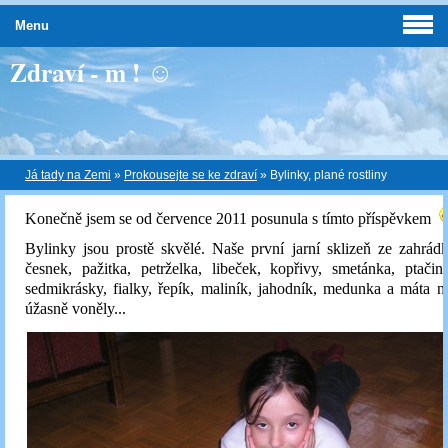
Menu
Zdraví - m ! ☺
Já tady na Zemi
»
Prokousejte se ke zdraví
»
Bylinky, plané rostliny
Konečně jsem se od července 2011 posunula s tímto příspěvkem
Bylinky jsou prostě skvělé. Naše první jarní sklizeň ze zahrá
česnek, pažitka, petrželka, libeček, kopřivy, smetánka, ptačin
sedmikrásky, fialky, řepík, maliník, jahodník, medunka a máta
úžasně voněly...