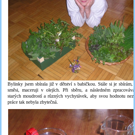
Bylinky jsem sbírala již v dětství s babičkou. Stále si je sbírám,
směsi, maceruji v olejích. Při sběru, a následném zpracováv
starých moudrostí a různých vychytávek, aby svou hodnotu nezt
práce tak nebyla zbytečná.