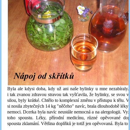
Byla ale kdysi doba, kdy už ani naše bylinky u mne nezabíraly.
i tak zvanou zdravou stravou tak vyšťavila, že bylinky, se svou v
silou, byly krátké. Chtělo to komplexní změnu v přístupu k tělu. V
si nosila zbytečných 14 kg "něčeho" navíc, brala dlouhodobě léky a
nemoci. Dcerka byla navíc neustále nemocná a na alergologii. Vy
toho spoustu. Léky, přírodní medicínu, různé opěvované do
spousta zklamání. Většina doplňků je totiž jen opěvovaná. Byla to f