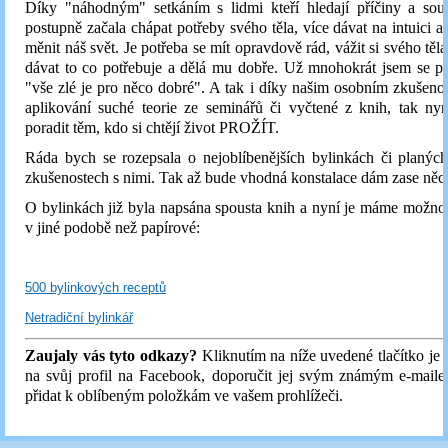
Díky "náhodným" setkáním s lidmi kteří hledají příčiny a souv
postupně začala chápat potřeby svého těla, více dávat na intuici a
měnit náš svět. Je potřeba se mít opravdově rád, vážit si svého těl
dávat to co potřebuje a dělá mu dobře. Už mnohokrát jsem se př
"vše zlé je pro něco dobré". A tak i díky našim osobním zkušeno
aplikování suché teorie ze seminářů či vyčtené z knih, tak ny
poradit těm, kdo si chtějí život PROŽÍT.
Ráda bych se rozepsala o nejoblíbenějších bylinkách či planých
zkušenostech s nimi. Tak až bude vhodná konstalace dám zase něco
O bylinkách již byla napsána spousta knih a nyní je máme možnos
v jiné podobě než papírové:
500 bylinkových receptů
Netradiční bylinkář
Zaujaly vás tyto odkazy?
Kliknutím na níže uvedené tlačítko je 
na svůj profil na Facebook, doporučit jej svým známým e-maile
přidat k oblíbeným položkám ve vašem prohlížeči.