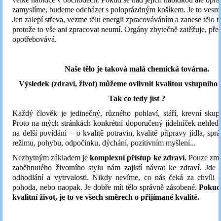
zamyslíme, budeme odcházet s poloprázdným košíkem. Je to vesmě
Jen zalepí střeva, vezme tělu energii zpracováváním a zanese tělo t
protože to vše ani zpracovat neumí. Orgány zbytečně zatěžuje, pře
opotřebovává.
Naše tělo je taková malá chemická továrna.
Výsledek (zdraví, život) můžeme ovlivnit kvalitou vstupního 
Tak co tedy jíst ?
Každý člověk je jedinečný, různého pohlaví, stáří, krevní skup
Proto na mých stránkách konkrétní doporučený jídelníček nehledej
na delší povídání – o kvalitě potravin, kvalitě přípravy jídla, sp
režimu, pohybu, odpočinku, dýchání, pozitivním myšlení...
Nezbytným základem je
komplexní přístup ke zdraví
. Pouze zm
zaběhnutého životního stylu nám zajistí návrat ke zdraví. Jde
odhodlání a vytrvalosti. Nikdy nevíme, co nás čeká za chvíli či 
pohoda, nebo naopak. Je dobře mít tělo správně zásobené.
Pokud
kvalitní život, je to ve všech směrech o přijímané kvalitě.