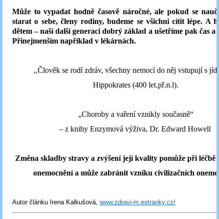
Může to vypadat hodně časově náročné, ale pokud se nauč
starat o sebe, členy rodiny, budeme se všichni cítit lépe. A 
dětem – naší další generaci dobrý základ a ušetříme pak čas a 
Přinejmenším například v lékárnách.
,,Člověk se rodí zdráv, všechny nemocí do něj vstupují s jí
Hippokrates (400 let.př.n.l).
„Choroby a vaření vznikly současně“
– z knihy Enzymová výživa, Dr. Edward Howell
Změna skladby stravy a zvýšení její kvality pomůže při léčbě
onemocnění a může zabránit vzniku civilizačních onemo
Autor článku Irena Kalkušová,
www.zdravi-m.estranky.cz/