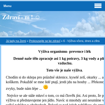
Menu
Zdraví - m ! ☺
Já tady na Zemi
»
Prokousejte se ke zdraví
»
6 - Výživa včera, dnes a zítra
Výživa organismu- prevence i lék
Denně naše tělo zpracuje asi 1 kg potravy, 3 kg vody a plí
vzduchu.
Toto vše je naše výživa
.
Chodím si do sklepa pro prázdné sklenice, kyselé zelí, okurky ... a
košíkem. Pokaždé se mne lidé ptají, jestli jdu na houby ... Překone
zvyky, bude nám lépe ...
Nejvíce se ale stále mluví o tom, co má člověk jíst. Asi proto, že
výživa si představujeme jen jídlo. Navíc si mnohdy ani neumíme vy
velké nabídce v obchodech. Pokud se nad jejich nabídkou ale opr