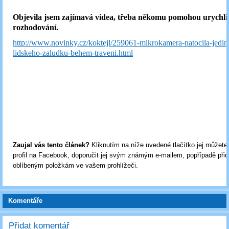
Objevila jsem zajímavá videa, třeba někomu pomohou urychli
rozhodování.
http://www.novinky.cz/koktejl/259061-mikrokamera-natocila-jedin
lidskeho-zaludku-behem-traveni.html
Zaujal vás tento článek?
Kliknutím na níže uvedené tlačítko jej můžete 
profil na Facebook, doporučit jej svým známým e-mailem, popřípadě přid
oblíbeným položkám ve vašem prohlížeči.
Komentáře
Přidat komentář