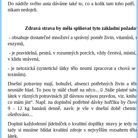
Do nádrže svého auta dáváme také to, co a kolik tam toho patří,
nikam nedojeli.
Zdravá strava by měla splňovat tyto základní požada
- obsahuje dostatečné množství a správný poměr živin, vitamínů, m
enzymů,
- je pravidelná, pestrá, v rozumných porcích, vždy čerstvá, místní,
v klidu strávená,
- je netoxická (syntetické látky tělo neumí zpracovat a chová se
toxinům).
Dnešní potraviny mají, bohužel, absenci potřebných živin a tě
neustále hlad. To jsou ty stálé chutě na něco...☺.Stále platné tab
látek v různých potravinách již dávnou nejsou pravdou, viz. kniha
co mám jíst“. Např. na doplnění potřebné dávky hořčíku by člově
9 – 12 kg banánů denně, navíc je vše v dnešní době chemic
ošetřováno...
Doplnit každodenní jídelníček o kvalitní doplňky stravy je tedy ne
tady si musíme hlídat kvalitní zdroje s nejvyšším rozsahem těl
látek.