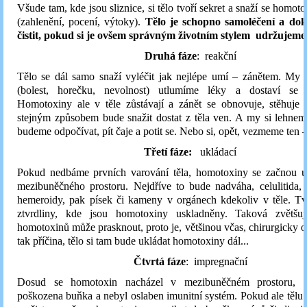
Všude tam, kde jsou sliznice, si tělo tvoří sekret a snaží se homot
(zahlenění, pocení, výtoky).
Tělo je schopno samoléčení a do
čistit, pokud si je ovšem správným životním stylem udržujeme
Druhá fáze
: reakční
Tělo se dál samo snaží vyléčit jak nejlépe umí – zánětem. My 
(bolest, horečku, nevolnost) utlumíme léky a dostaví se 
Homotoxiny ale v těle zůstávají a zánět se obnovuje, stěhuje a
stejným způsobem bude snažit dostat z těla ven. A my si lehnem
budeme odpočívat, pít čaje a potit se. Nebo si, opět, vezmeme ten – 
Třetí fáze:
ukládací
Pokud nedbáme prvních varování těla, homotoxiny se začnou uk
mezibuněčného prostoru. Nejdříve to bude nadváha, celulitida, 
hemeroidy, pak písek či kameny v orgánech kdekoliv v těle. Tv
ztvrdliny, kde jsou homotoxiny uskladněny. Taková zvětšuj
homotoxinů může prasknout, proto je, většinou včas, chirurgicky o
tak příčina, tělo si tam bude ukládat homotoxiny dál...
Čtvrtá fáze
: impregnační
Dosud se homotoxin nacházel v mezibuněčném prostoru, z
poškozena buňka a nebyl oslaben imunitní systém. Pokud ale tě