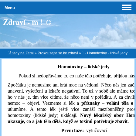
Menu
Zdraví - m ! ☺
Já tady na Zemi
»
Prokousejte se ke zdraví
»
1 - Homotoxiny - lidské jedy
Homotoxiny – lidské jedy
Pokud si nedopřáváme to, co naše tělo potřebuje, přijdou n
Zpočátku je nemusíme ani brát moc na vědomí. Něco nás jen začn
unavení, vyšetření u lékaře negativní. To už v sobě ale máme
tox
ho v nás je, tím více cítíme, že něco není v pořádku. A za chvíli
nemoc – objeví. Vezmeme si lék a
příznaky – volání těla o
utlumíme. A tento lék ještě více zanáší mezibuněčný pros
homotoxiny (lidské jedy)
ukládají.
Nový lékařský obor Homo
ukazuje, co a jak tělo dělá, když se toxinů potřebuje zbavit.
První fáze:
vylučovací