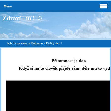
Menu
Zdraví - m ! ☺
Já tady na Zemi
»
Motivace
»
Dobrý den !
Přítomnost je dar.
Když si na to člověk příjde sám, déle mu to vydr