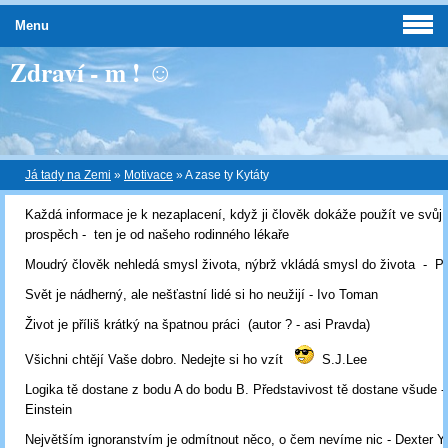
Menu
Zdraví - m ! ☺
Já tady na Zemi
»
Motivace
»
A zase ty Kytáty
Každá informace je k nezaplacení, když ji člověk dokáže použít ve svůj
prospěch - ten je od našeho rodinného lékaře
Moudrý člověk nehledá smysl života, nýbrž vkládá smysl do života - Pl
Svět je nádherný, ale nešťastní lidé si ho neužijí - Ivo Toman
Život je příliš krátký na špatnou práci (autor ? - asi Pravda)
Všichni chtějí Vaše dobro. Nedejte si ho vzít
S.J.Lee
Logika tě dostane z bodu A do bodu B. Představivost tě dostane všude - 
Einstein
Největším ignoranstvím je odmítnout něco, o čem nevíme nic - Dexter Y