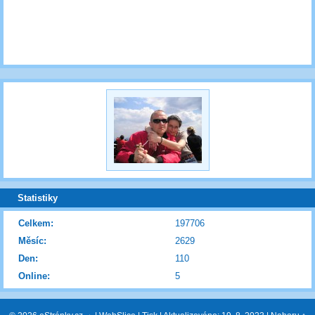
Statistiky
Celkem:
197706
Měsíc:
2629
Den:
110
Online:
5