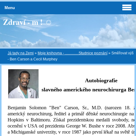
Menu
Zdraví - m ! ☺
Já tady na Zemi
»
Moje knihovna - ...............Studnice poznání
»
Směřovat výš
- Ben Carson a Cecil Murphey
Autobiografie
slavného amerického neurochirurga Be
Benjamin Solomon "Ben" Carson, Sr., M.D. (narozen 18. zá
americký neurochirurg, ředitel a primář dětské neurochirurgie na 
Hopkins v Baltimoru. Získal prezidentskou medaili svobody, nej
ocenění v USA od prezidenta George W. Bushe v roce 2008. Abso
a Michiganské univerzity, v roce 1987 jako první lékař na světě ús