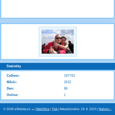
Statistiky
Celkem:
197743
Měsíc:
2632
Den:
86
Online:
1
© 2026 eStránky.cz
|
WebSlice
|
Tisk
|
Aktualizováno: 19. 8. 2023
|
Nahoru ↑