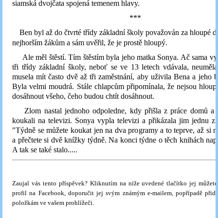
siamská dvojčata spojená temenem hlavy.
***
Ben byl až do čtvrté třídy základní školy považován za hloupé dít
nejhorším žákům a sám uvěřil, že je prostě hloupý.
Ale měl štěstí. Tím štěstím byla jeho matka Sonya. Ač sama vy
tři třídy základní školy, neboť se ve 13 letech vdávala, neuměla
musela mít často dvě až tři zaměstnání, aby uživila Bena a jeho br
Byla velmi moudrá. Stále chlapcům připomínala, že nejsou hlou
dosáhnout všeho, čeho budou chtít dosáhnout.
Zlom nastal jednoho odpoledne, kdy přišla z práce domů a k
koukali na televizi. Sonya vypla televizi a přikázala jim jednu 
"Týdně se můžete koukat jen na dva programy a to teprve, až si n
a přečtete si dvě knížky týdně. Na konci týdne o těch knihách napíš
A tak se také stalo.....
Zaujal vás tento příspěvek? Kliknutím na níže uvedené tlačítko jej můžete
profil na Facebook, doporučit jej svým známým e-mailem, popřípadě přid
položkám ve vašem prohlížeči.