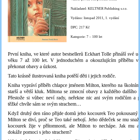
Nakladatel: KELTNER Publishing s.r.o.
Vydáno: listopad 2011, 1. vydání
DPC: 217 Kč
Kategorie: 7 – 100 let
První kniha, ve které autor bestsellerů Eckhart Tolle přináší své u
věku 7 až 100 let. V jednoduchém a okouzlujícím příběhu vys
překonat obavy a úzkost.
Tato krásně ilustrovaná kniha potěší děti i jejich rodiče.
Kniha vypráví příběh chlapce jménem Milton, kterého na školním 
starší a větší kluk. Miltona se zmocní obavy z každého dalšího 
Přestože si vůbec neví rady, neřekne nic ani svým rodičům a p
těžké chvíle sám se svým strachem…
Když druhý den ráno přijde domů jeho kocourek Teo pokousaný o
Milton se diví, proč se Teo také nebojí. Jeho dědeček se mu snaží 
kocourek žije v přítomnosti, ale Milton to nechápe. Jak mu as
dokáže pomoci s jeho strachem?