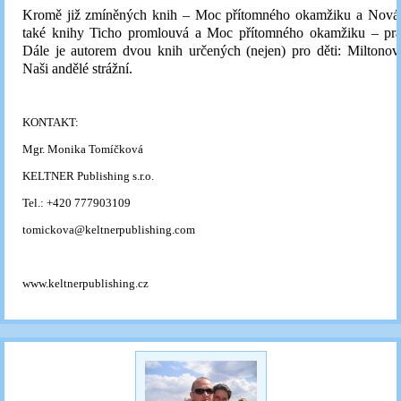
Kromě již zmíněných knih – Moc přítomného okamžiku a Nová
také knihy Ticho promlouvá a Moc přítomného okamžiku – pra
Dále je autorem dvou knih určených (nejen) pro děti: Miltonov
Naši andělé strážní.
KONTAKT:
Mgr. Monika Tomíčková
KELTNER Publishing s.r.o.
Tel.: +420 777903109
tomickova@keltnerpublishing.com
www.keltnerpublishing.cz