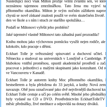
Následující noci však Milton prožije velmi zvláštní sen, ve kter
neznámou tajemnou zmrzlinářkou. Tato žena mu vyjeví taj
přítomného okamžiku. Milton je svým nočním zážitkem napros
chystá se nově získané znalosti použít ve svém skutečném životě. 
den ve škole a s ním i strach ze staršího spolužáka…
Podaří se Miltonovi vyřešit jeho problém?
Jaké tajemství vlastně Miltonovi tato záhadná paní prozradila?
Knihu mohou jako výchovnou pomůcku využít nejen rodiče, ale t
kdokoliv, kdo pracuje s dětmi.
Eckhart Tolle je světoznámý spisovatel a duchovní učitel. 
Německu a studoval na universitách v Londýně a Cambridge. Pot
hlubokou vnitřní proměnou, opustil akademické prostředí a zač
pracovat s jednotlivci a malými skupinami jako konzultant. Od r
ve Vancouveru v Kanadě.
Eckhart Tolle je autorem knihy Moc přítomného okamžiku, kt
bestsellerem a byla přeložena do 33 jazyků, a knihy Nová země
navazuje. Obě jsou označované jako dvě nejvlivnější duchovní kni
Eckhart Tolle cestuje a učí po celém světě. Mnohé jeho přednášk
byly vydané na CD a DVD. Prostřednictvím EckhartTolleTV 
měsíc přednášky, živé meditace a odpovídá na dotazy diváků.