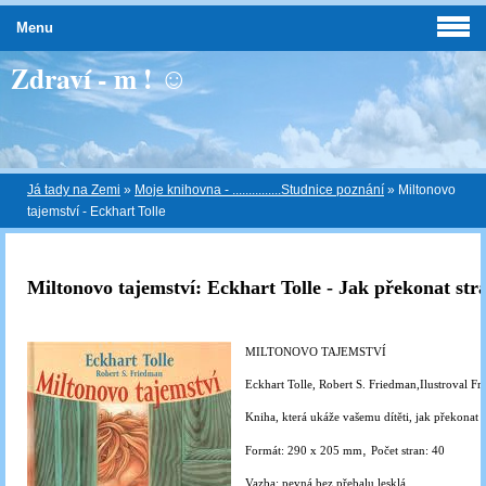
Menu
Zdraví - m ! ☺
Já tady na Zemi
»
Moje knihovna - ...............Studnice poznání
»
Miltonovo
tajemství - Eckhart Tolle
Miltonovo tajemství: Eckhart Tolle - Jak překonat str
MILTONOVO TAJEMSTVÍ
Eckhart Tolle,
Robert S. Friedman,
Ilustroval Fr
Kniha, která ukáže vašemu dítěti, jak překonat
,
Formát: 290 x 205 mm
Počet stran: 40
Vazba: pevná bez přebalu lesklá