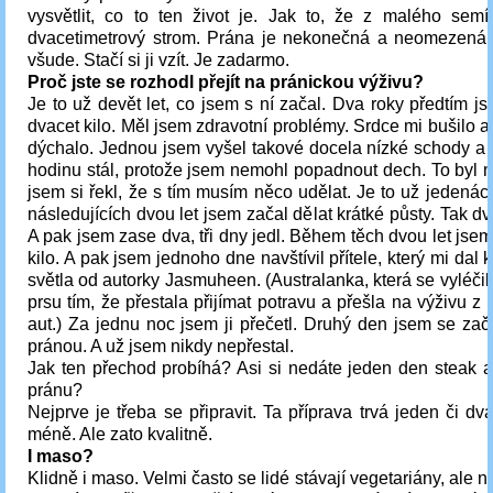
vysvětlit, co to ten život je. Jak to, že z malého semí
dvacetimetrový strom. Prána je nekonečná a neomezená 
všude. Stačí si ji vzít. Je zadarmo.
Proč jste se rozhodl přejít na pránickou výživu?
Je to už devět let, co jsem s ní začal. Dva roky předtím js
dvacet kilo. Měl jsem zdravotní problémy. Srdce mi bušilo a
dýchalo. Jednou jsem vyšel takové docela nízké schody a 
hodinu stál, protože jsem nemohl popadnout dech. To byl 
jsem si řekl, že s tím musím něco udělat. Je to už jedenác
následujících dvou let jsem začal dělat krátké půsty. Tak dvo
A pak jsem zase dva, tři dny jedl. Během těch dvou let jsem 
kilo. A pak jsem jednoho dne navštívil přítele, který mi dal 
světla od autorky Jasmuheen. (Australanka, která se vyléčil
prsu tím, že přestala přijímat potravu a přešla na výživu z 
aut.) Za jednu noc jsem ji přečetl. Druhý den jsem se zač
pránou. A už jsem nikdy nepřestal.
Jak ten přechod probíhá? Asi si nedáte jeden den steak a
pránu?
Nejprve je třeba se připravit. Ta příprava trvá jeden či dva
méně. Ale zato kvalitně.
I maso?
Klidně i maso. Velmi často se lidé stávají vegetariány, ale n