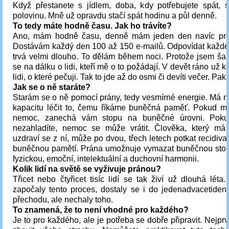
Když přestanete s jídlem, doba, kdy potřebujete spát, s
polovinu. Mně už opravdu stačí spát hodinu a půl denně.
To tedy máte hodně času. Jak ho trávíte?
Ano, mám hodně času, denně mám jeden den navíc prot
Dostávám každý den 100 až 150 e-mailů. Odpovídat každ
trvá velmi dlouho. To dělám během noci. Protože jsem ša
se na dálku o lidi, kteří mě o to požádají. V devět ráno už 
lidi, o které pečuji. Tak to jde až do osmi či devíti večer. Pak 
Jak se o ně staráte?
Starám se o ně pomocí prány, tedy vesmírné energie. Má
kapacitu léčit to, čemu říkáme buněčná paměť. Pokud m
nemoc, zanechá vám stopu na buněčné úrovni. Poku
nezahladíte, nemoc se může vrátit. Člověka, který má
uzdraví se z ní, může po dvou, třech letech potkat recidiva
buněčnou pamětí. Prána umožnuje vymazat buněčnou stopu
fyzickou, emoční, intelektuální a duchovní harmonii.
Kolik lidí na světě se vyživuje pránou?
Třicet nebo čtyřicet tisíc lidí se tak živí už dlouhá léta. 
započaly tento proces, dostaly se i do jedenadvacetiden
přechodu, ale nechaly toho.
To znamená, že to není vhodné pro každého?
Je to pro každého, ale je potřeba se dobře připravit. Nejpr