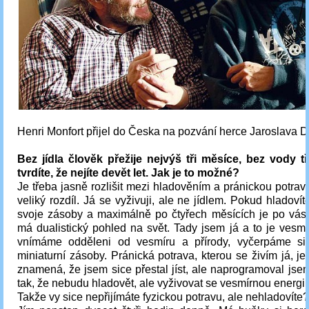
Henri Monfort přijel do Česka na pozvání herce Jaroslava 
Bez jídla člověk přežije nejvýš tři měsíce, bez vody tř
tvrdíte, že nejíte devět let. Jak je to možné?
Je třeba jasně rozlišit mezi hladověním a pránickou potrav
veliký rozdíl. Já se vyživuji, ale ne jídlem. Pokud hladovít
svoje zásoby a maximálně po čtyřech měsících je po vás.
má dualistický pohled na svět. Tady jsem já a to je vesm
vnímáme odděleni od vesmíru a přírody, vyčerpáme si
miniaturní zásoby. Pránická potrava, kterou se živím já, je
znamená, že jsem sice přestal jíst, ale naprogramoval js
tak, že nebudu hladovět, ale vyživovat se vesmírnou energií
Takže vy sice nepřijímáte fyzickou potravu, ale nehladovíte?