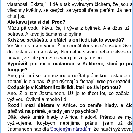
vlastnosti. Existují i lidé s tak vyvinutým čichem, že jsou s
všechny květiny, ze kterých se vyrobil třeba parfém. Já ne
chuť jíst.
Ale kávu jste si dal. Proč?
Můžu pít vodu, kávu, čaj i vývar z bylinek. Ale džus už 
potrava. A káva je šamanská bylina.
Když se setkáváte s přáteli a oni jedí, jak to vypadá?
Většinou si dám vodu. Žiju normálním společenským živo
do restaurací, na oslavy. Normálně slavím třeba i silvestra
nevadí, že lidé jedí. Spíš vadí jim, že já nejím.
Vyprávěl jste mi o restauraci v Kalifornii, která je pr
funguje?
Ano, pár lidí se tam rozhodlo udělat pránickou restauraci. 
zaplatí jídlo a pak už jen dýchají a čichají. Jídlo pak rozdělí
Cožpak je v Kalifornii tolik lidí, kteří se živí pránou?
Ano. Žila tam Jasmuheen. Už je to třicet let, co začala 
výživou. Ovlivnila mnoho lidí.
Rozdíl mezi dítětem v Africe, co zemře hlady, a čl
přežívá na práně, je tedy jen v psychice?
Dítě, které umírá hlady v Africe, hladoví. Pránou se my,
vyživujeme. Kdybych nepřijímal pránu, jsem už dá
Jasmuheen nabídla
Spojeným národům
, že naučí vyživovat