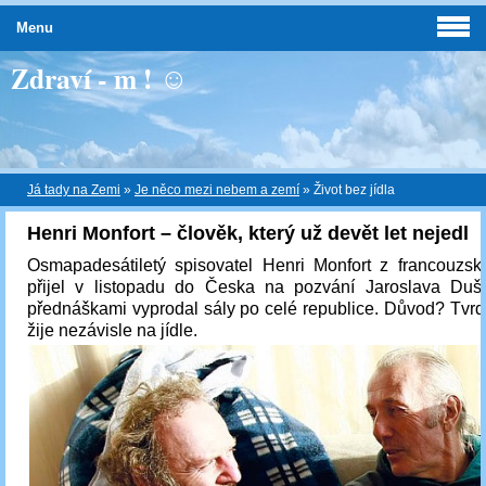
Menu
Zdraví - m ! ☺
Já tady na Zemi
»
Je něco mezi nebem a zemí
»
Život bez jídla
Henri Monfort – člověk, který už devět let nejedl
Osmapadesátiletý spisovatel Henri Monfort z francouzs
přijel v listopadu do Česka na pozvání Jaroslava Du
přednáškami vyprodal sály po celé republice. Důvod? Tvrd
žije nezávisle na jídle.