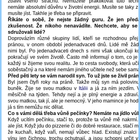
zbavit všeho strachu. Nemůžete praktikovat tuto tech
nemáte absolutní důvěru v životní energii. Musíte se taky zba
musíte jíst. Takhle je třeba se připravit.
Říkáte o sobě, že nejste žádný guru. Že jen před
zkušenost. Že nikoho nenavádíte. Nechcete, aby se
sdružovali lidé?
Doprovázím různé skupiny lidí, kteří se rozhodnou přejí
pránou, v onom období jedenadvaceti dnů. Lidé mě žáda
nimi byl. Po jedenadvaceti dnech s nimi však ukončuji ko
pokračují ve svém životě. Často mě informují o tom, co je
každý si žijeme svou realitu. Je to cesta svobody, která učí
soběstačný a na které nemám jiného učitele než sebe sama
Před pěti lety se vám narodil syn. To už jste se živil pr
Byl jsem čtyři roky na práně. Takže můj syn má polovinu
buněk. Žije se svou matkou v
Itálii
a já za ním jezdím. 
měsíčně na týden. Tehdy nejí a je plný energie a zdraví.
svou matkou, tak jí, ale je nemocný. V jeho mamince je hod
já s tím nemůžu nic dělat.
Co s vámi dělá třeba vůně pečínky? Nemáte na jídlo vů
Když ucítím pečínku, stačí to, protože ta vůně mě nakrmí
ale jíst. Když jdu do pizzerie či do dobré restaurace, stačí mi
že kuchaři, když vaří, nemají vůbec hlad. Existují znalci v
vínu jen čichnou, trochu ochutnají, a jsou schopni určit 