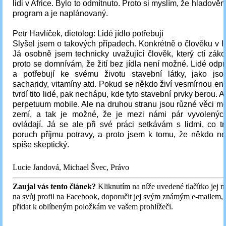
lidi v Africe. Bylo to odmítnuto. Proto si myslím, že hladověn
program a je naplánovaný.
Petr Havlíček, dietolog: Lidé jídlo potřebují
Slyšel jsem o takových případech. Konkrétně o člověku v Ind
Já osobně jsem technicky uvažující člověk, který ctí záko
proto se domnívám, že žití bez jídla není možné. Lidé odp
a potřebují ke svému životu stavební látky, jako jsou
sacharidy, vitamíny atd. Pokud se někdo živí vesmírnou ener
tvrdí tito lidé, pak nechápu, kde tyto stavební prvky berou. 
perpetuum mobile. Ale na druhou stranu jsou různé věci m
zemí, a tak je možné, že je mezi námi pár vyvolených,
ovládají. Já se ale při své práci setkávám s lidmi, co t
poruch příjmu potravy, a proto jsem k tomu, že někdo nej
spíše skeptický.
Lucie Jandová, Michael Švec, Právo
Zaujal vás tento článek?
Kliknutím na níže uvedené tlačítko jej m
na svůj profil na Facebook, doporučit jej svým známým e-mailem,
přidat k oblíbeným položkám ve vašem prohlížeči.