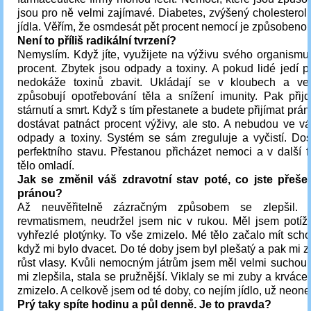
jsou pro ně velmi zajímavé. Diabetes, zvýšený cholesterol.
jídla. Věřím, že osmdesát pět procent nemocí je způsobeno 
Není to příliš radikální tvrzení?
Nemyslím. Když jíte, využijete na výživu svého organismu
procent. Zbytek jsou odpady a toxiny. A pokud lidé jedí pří
nedokáže toxinů zbavit. Ukládají se v kloubech a ve
způsobují opotřebování těla a snížení imunity. Pak přij
stárnutí a smrt. Když s tím přestanete a budete přijímat prá
dostávat patnáct procent výživy, ale sto. A nebudou ve v
odpady a toxiny. Systém se sám zreguluje a vyčistí. Do
perfektního stavu. Přestanou přicházet nemoci a v další 
tělo omladí.
Jak se změnil váš zdravotní stav poté, co jste přeše
pránou?
Až neuvěřitelně zázračným způsobem se zlepšil. 
revmatismem, neudržel jsem nic v rukou. Měl jsem potíže
vyhřezlé plotýnky. To vše zmizelo. Mé tělo začalo mít scho
když mi bylo dvacet. Do té doby jsem byl plešatý a pak mi 
růst vlasy. Kvůli nemocným játrům jsem měl velmi suchou k
mi zlepšila, stala se pružnější. Viklaly se mi zuby a krváce
zmizelo. A celkově jsem od té doby, co nejím jídlo, už neon
Prý taky spíte hodinu a půl denně. Je to pravda?