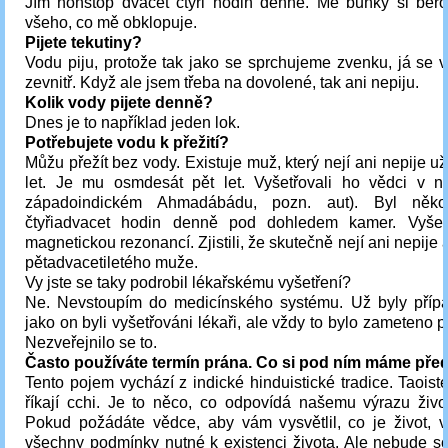
Jím nonstop dvacet čtyři hodin denně. Mé buňky si ber
všeho, co mě obklopuje.
Pijete tekutiny?
Vodu piju, protože tak jako se sprchujeme zvenku, já se 
zevnitř. Když ale jsem třeba na dovolené, tak ani nepiju.
Kolik vody pijete denně?
Dnes je to například jeden lok.
Potřebujete vodu k přežití?
Můžu přežít bez vody. Existuje muž, který nejí ani nepije 
let. Je mu osmdesát pět let. Vyšetřovali ho vědci v n
západoindickém Ahmadábádu, pozn. aut). Byl něko
čtyřiadvacet hodin denně pod dohledem kamer. Vyšetř
magnetickou rezonancí. Zjistili, že skutečně nejí ani nepije
pětadvacetiletého muže.
Vy jste se taky podrobil lékařskému vyšetření?
Ne. Nevstoupím do medicínského systému. Už byly případ
jako on byli vyšetřováni lékaři, ale vždy to bylo zameteno 
Nezveřejnilo se to.
Často používáte termín prána. Co si pod ním máme před
Tento pojem vychází z indické hinduistické tradice. Taois
říkají cchi. Je to něco, co odpovídá našemu výrazu život
Pokud požádáte vědce, aby vám vysvětlil, co je život, v
všechny podmínky nutné k existenci života. Ale nebude 