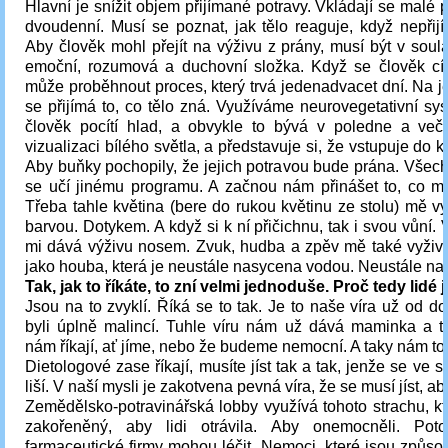
Hlavní je snížit objem přijímané potravy. Vkládají se malé p
dvoudenní. Musí se poznat, jak tělo reaguje, když nepřij
Aby člověk mohl přejít na výživu z prány, musí být v soul
emoční, rozumová a duchovní složka. Když se člověk cítí
může proběhnout proces, který trvá jedenadvacet dní. Na 
se přijímá to, co tělo zná. Využíváme neurovegetativní s
člověk pocítí hlad, a obvykle to bývá v poledne a veče
vizualizaci bílého světla, a představuje si, že vstupuje do 
Aby buňky pochopily, že jejich potravou bude prána. Všec
se učí jinému programu. A začnou nám přinášet to, co má
Třeba tahle květina (bere do rukou květinu ze stolu) mě v
barvou. Dotykem. A když si k ní přičichnu, tak i svou vůní. 
mi dává výživu nosem. Zvuk, hudba a zpěv mě také vyživuj
jako houba, která je neustále nasycena vodou. Neustále na
Tak, jak to říkáte, to zní velmi jednoduše. Proč tedy lidé 
Jsou na to zvyklí. Říká se to tak. Je to naše víra už od d
byli úplně malincí. Tuhle víru nám už dává maminka a ta
nám říkají, ať jíme, nebo že budeme nemocní. A taky nám to ří
Dietologové zase říkají, musíte jíst tak a tak, jenže se ve 
liší. V naší mysli je zakotvena pevná víra, že se musí jíst, ab
Zemědělsko-potravinářská lobby využívá tohoto strachu, kt
zakořeněný, aby lidi otrávila. Aby onemocněli. Poto
farmaceutické firmy mohou léčit. Nemoci, které jsou způso