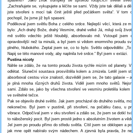
spaseno?“ Jako zvuk trumpety se sprškou rotujících světel světlo 
„Zachraňujete se, vykupujete a léčíte se sami. Vždy jste tak dělali a děl
jste stvořeni s mocí tak činit ještě před počátkem světa“. V tom 
pochopil, že jsme již byli spaseni.
Poděkoval jsem světlu Boha z celého srdce. Nejlepší věcí, která ze mn
bylo: „Ach drahý Bože, drahý Vesmíre, drahé velké Já, miluji svůj život!
mě světlo vdechlo ještě hlouběji, absorbovalo mě. Vstoupil jsem do
opravdovější než ta minulá, a byl jsem si vědom enormního proudu svě
plného, hlubokého. Zeptal jsem se, co to bylo. Světlo odpovědělo: „To j
Napij se této manové vody, aby naplnila tvé srdce.“ Byl jsem v extázi.
Pustina nicoty
Náhle se zdálo, že na tomto proudu života rychle mizím od planety. V
odlétat. Sluneční soustava prosvištěla kolem a zmizela. Letěl jsem st
absorboval cestou více znalostí, dozvěděl jsem se, že tato galaxie – a
je plná mnoha různých druhů života. Viděl jsem mnoho světů. Nejs
sami. Zdálo se, jako by všechna stvoření ve vesmíru proletěla kolem
ve světelné tečce.
Pak se objevilo druhé světlo. Jak jsem procházel do druhého světla, mo
nekonečno. Byl jsem v pustině, při stvoření, na počátku času, u prv
vibrace. Odpočíval jsem v oku stvoření a zdálo se, že jsem se dotkl tvá
to náboženský pocit. Byl jsem prostě jedno s absolutním životem a věd
Jel jsem po proudu přímo do středu světla. Cítil jsem se obklopen a po
jak mne opět nabíralo svým nádechem. A zjevná byla pravda, že nee