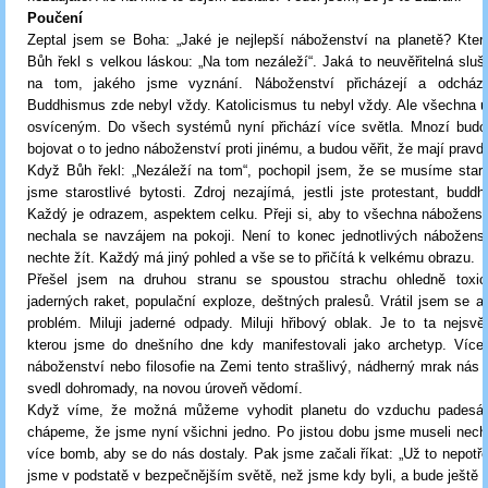
Poučení
Zeptal jsem se Boha: „Jaké je nejlepší náboženství na planetě? Kter
Bůh řekl s velkou láskou: „Na tom nezáleží“. Jaká to neuvěřitelná sluš
na tom, jakého jsme vyznání. Náboženství přicházejí a odcháze
Buddhismus zde nebyl vždy. Katolicismus tu nebyl vždy. Ale všechna uč
osvíceným. Do všech systémů nyní přichází více světla. Mnozí budo
bojovat o to jedno náboženství proti jinému, a budou věřit, že mají pravd
Když Bůh řekl: „Nezáleží na tom“, pochopil jsem, že se musíme stara
jsme starostlivé bytosti. Zdroj nezajímá, jestli jste protestant, buddh
Každý je odrazem, aspektem celku. Přeji si, aby to všechna náboženst
nechala se navzájem na pokoji. Není to konec jednotlivých náboženstv
nechte žít. Každý má jiný pohled a vše se to přičítá k velkému obrazu.
Přešel jsem na druhou stranu se spoustou strachu ohledně toxi
jaderných raket, populační exploze, deštných pralesů. Vrátil jsem se a
problém. Miluji jaderné odpady. Miluji hřibový oblak. Je to ta nejsvě
kterou jsme do dnešního dne kdy manifestovali jako archetyp. Více 
náboženství nebo filosofie na Zemi tento strašlivý, nádherný mrak nás
svedl dohromady, na novou úroveň vědomí.
Když víme, že možná můžeme vyhodit planetu do vzduchu padesát
chápeme, že jsme nyní všichni jedno. Po jistou dobu jsme museli nec
více bomb, aby se do nás dostaly. Pak jsme začali říkat: „Už to nepotř
jsme v podstatě v bezpečnějším světě, než jsme kdy byli, a bude ještě 