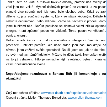
Takže jsem se vrátil a miloval toxické odpady, protože nás svedly d
věci jsou tak velké. Mýcení deštných pralesů se zpomalí, a za pades
planetě více stromů, než jak tomu bylo dlouhou dobu. Když se zabýv
dělejte to; jste součástí systému, který se stává vědomým. Dělejte to 
nebuďte deprimovaní nebo sklíčení. Země se nachází v procesu dome
jsme buňkami těla. Nárůst populace se dostává velmi blízko optimál
energie, která způsobí posun ve vědomí. Tento posun ve vědomí zm
peníze, energii.
Velká záhada života má málo společného s inteligencí. Vesmír není i
procesem. Intelekt pomůže, ale naše srdce jsou naši moudřejší čá
návratu jsem zažíval světlo spontánně. Naučil jsem se, jak se do toho p
ve své meditaci téměř kdykoliv. Můžete to dělat také. Nemusíte nejdřív
na to již vybaveni. Tělo je nejnádhernější světelnou bytostí, která exi
vesmír neskutečného světla.
Nepotřebujeme rozmlouvat s Bohem; Bůh již komunikuje s n
okamžiku!
Celý text tohoto příběhu:
www.near-death.com/experiences/reincarnation
Osobní stránka Mellen-Thomase Benedicta:
www.mellen-thomas.com