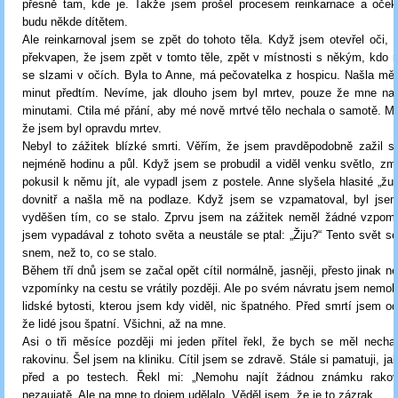
přesně tam, kde je. Takže jsem prošel procesem reinkarnace a oček
budu někde dítětem.
Ale reinkarnoval jsem se zpět do tohoto těla. Když jsem otevřel oči, 
překvapen, že jsem zpět v tomto těle, zpět v místnosti s někým, kdo 
se slzami v očích. Byla to Anne, má pečovatelka z hospicu. Našla mě 
minut předtím. Nevíme, jak dlouho jsem byl mrtev, pouze že mne našl
minutami. Ctila mé přání, aby mé nově mrtvé tělo nechala o samotě. M
že jsem byl opravdu mrtev.
Nebyl to zážitek blízké smrti. Věřím, že jsem pravděpodobně zažil s
nejméně hodinu a půl. Když jsem se probudil a viděl venku světlo, z
pokusil k němu jít, ale vypadl jsem z postele. Anne slyšela hlasité „žuc
dovnitř a našla mě na podlaze. Když jsem se vzpamatoval, byl jse
vyděšen tím, co se stalo. Zprvu jsem na zážitek neměl žádné vzpomí
jsem vypadával z tohoto světa a neustále se ptal: „Žiju?“ Tento svět se
snem, než to, co se stalo.
Během tří dnů jsem se začal opět cítil normálně, jasněji, přesto jinak n
vzpomínky na cestu se vrátily později. Ale po svém návratu jsem nemohl
lidské bytosti, kterou jsem kdy viděl, nic špatného. Před smrtí jsem ods
že lidé jsou špatní. Všichni, až na mne.
Asi o tři měsíce později mi jeden přítel řekl, že bych se měl necha
rakovinu. Šel jsem na kliniku. Cítil jsem se zdravě. Stále si pamatuji, ja
před a po testech. Řekl mi: „Nemohu najít žádnou známku rakov
nezaujatě. Ale na mne to dojem udělalo. Věděl jsem, že je to zázrak.