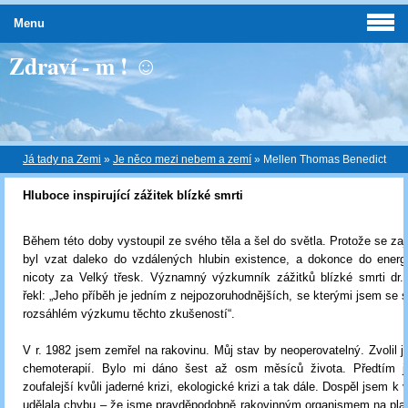
Menu
Zdraví - m ! ☺
Já tady na Zemi
»
Je něco mezi nebem a zemí
»
Mellen Thomas Benedict
Hluboce inspirující zážitek blízké smrti
Během této doby vystoupil ze svého těla a šel do světla. Protože se zaj
byl vzat daleko do vzdálených hlubin existence, a dokonce do energe
nicoty za Velký třesk. Významný výzkumník zážitků blízké smrti dr.
řekl: „Jeho příběh je jedním z nejpozoruhodnějších, se kterými jsem se s
rozsáhlém výzkumu těchto zkušeností“.
V r. 1982 jsem zemřel na rakovinu. Můj stav by neoperovatelný. Zvolil js
chemoterapií. Bylo mi dáno šest až osm měsíců života. Předtím j
zoufalejší kvůli jaderné krizi, ekologické krizi a tak dále. Dospěl jsem k v
udělala chybu – že jsme pravděpodobně rakovinným organismem na plan