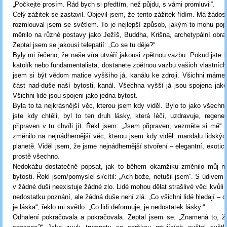
„Počkejte prosím. Rád bych si předtím, než půjdu, s vámi promluvil“.
Celý zážitek se zastavil. Objevil jsem, že tento zážitek řídím. Má žádos
rozmlouval jsem se světlem. To je nejlepší způsob, jakým to mohu pop
měnilo na různé postavy jako Ježíš, Buddha, Krišna, archetypální obr
Zeptal jsem se jakousi telepatií: „Co se tu děje?“
Byly mi řečeno, že naše víra utváří jakousi zpětnou vazbu. Pokud jste 
katolík nebo fundamentalista, dostanete zpětnou vazbu vašich vlastních
jsem si být vědom matice vyššího já, kanálu ke zdroji. Všichni máme
část nad-duše naší bytosti, kanál. Všechna vyšší já jsou spojena jako
Všichni lidé jsou spojeni jako jedna bytost.
Byla to ta nejkrásnější věc, kterou jsem kdy viděl. Bylo to jako všechna
jste kdy chtěli, byl to ten druh lásky, která léčí, uzdravuje, regene
připraven v tu chvíli jít. Řekl jsem: „Jsem připraven, vezměte si mě“.
změnilo na nejnádhernější věc, kterou jsem kdy viděl: mandalu lidskýc
planetě. Viděl jsem, že jsme nejnádhernější stvoření – elegantní, exoti
prostě všechno.
Nedokážu dostatečně popsat, jak to během okamžiku změnilo můj ná
bytosti. Řekl jsem/pomyslel si/cítil: „Ach bože, netušil jsem“. S údivem j
v žádné duši neexistuje žádné zlo. Lidé mohou dělat strašlivé věci kvůli
nedostatku poznání, ale žádná duše není zlá. „Co všichni lidé hledají – c
je láska“, řeklo mi světlo. „Co lidi deformuje, je nedostatek lásky.“
Odhalení pokračovala a pokračovala. Zeptal jsem se: „Znamená to, že