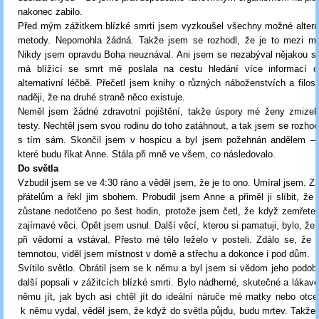
nakonec zabilo.
Před mým zážitkem blízké smrti jsem vyzkoušel všechny možné alterna
metody. Nepomohla žádná. Takže jsem se rozhodl, že je to mezi 
Nikdy jsem opravdu Boha neuznával. Ani jsem se nezabýval nějakou spir
má blížící se smrt mě poslala na cestu hledání více informací o s
alternativní léčbě. Přečetl jsem knihy o různých náboženstvích a filoso
naději, že na druhé straně něco existuje.
Neměl jsem žádné zdravotní pojištění, takže úspory mé ženy zmizel
testy. Nechtěl jsem svou rodinu do toho zatáhnout, a tak jsem se rozhod
s tím sám. Skončil jsem v hospicu a byl jsem požehnán andělem – 
které budu říkat Anne. Stála při mně ve všem, co následovalo.
Do světla
Vzbudil jsem se ve 4:30 ráno a věděl jsem, že je to ono. Umíral jsem. Za
přátelům a řekl jim sbohem. Probudil jsem Anne a přiměl ji slíbit, že
zůstane nedotčeno po šest hodin, protože jsem četl, že když zemřete,
zajímavé věci. Opět jsem usnul. Další věcí, kterou si pamatuji, bylo, že
při vědomí a vstával. Přesto mé tělo leželo v posteli. Zdálo se, že
temnotou, viděl jsem místnost v domě a střechu a dokonce i pod dům.
Svítilo světlo. Obrátil jsem se k němu a byl jsem si vědom jeho podob
další popsali v zážitcích blízké smrti. Bylo nádherné, skutečné a lákavé
němu jít, jak bych asi chtěl jít do ideální náruče mé matky nebo otc
k němu vydal, věděl jsem, že když do světla půjdu, budu mrtev. Takže js