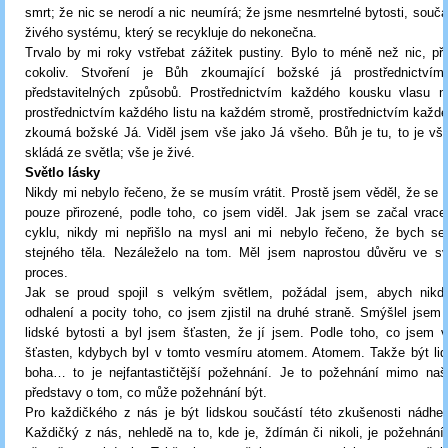
smrt; že nic se nerodí a nic neumírá; že jsme nesmrtelné bytosti, součá
živého systému, který se recykluje do nekonečna.
Trvalo by mi roky vstřebat zážitek pustiny. Bylo to méně než nic, př
cokoliv. Stvoření je Bůh zkoumající božské já prostřednictví
představitelných způsobů. Prostřednictvím každého kousku vlasu n
prostřednictvím každého listu na každém stromě, prostřednictvím kaž
zkoumá božské Já. Viděl jsem vše jako Já všeho. Bůh je tu, to je vš
skládá ze světla; vše je živé.
Světlo lásky
Nikdy mi nebylo řečeno, že se musím vrátit. Prostě jsem věděl, že se v
pouze přirozené, podle toho, co jsem viděl. Jak jsem se začal vrace
cyklu, nikdy mi nepřišlo na mysl ani mi nebylo řečeno, že bych se 
stejného těla. Nezáleželo na tom. Měl jsem naprostou důvěru ve svě
proces.
Jak se proud spojil s velkým světlem, požádal jsem, abych nik
odhalení a pocity toho, co jsem zjistil na druhé straně. Smýšlel jsem
lidské bytosti a byl jsem šťasten, že jí jsem. Podle toho, co jsem v
šťasten, kdybych byl v tomto vesmíru atomem. Atomem. Takže být lid
boha… to je nejfantastičtější požehnání. Je to požehnání mimo naše
představy o tom, co může požehnání být.
Pro každičkého z nás je být lidskou součástí této zkušenosti nádher
Každičký z nás, nehledě na to, kde je, ždímán či nikoli, je požehnání