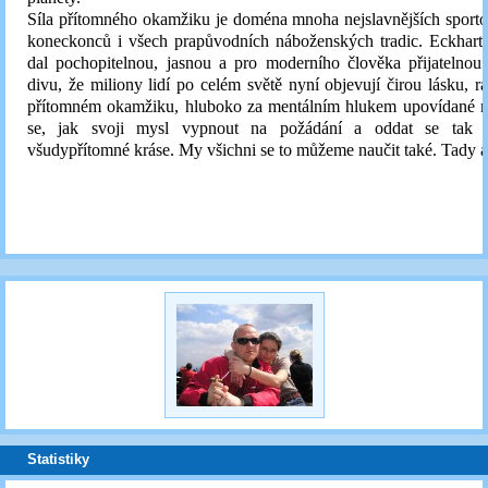
Síla přítomného okamžiku je doména mnoha nejslavnějších sportov
koneckonců i všech prapůvodních náboženských tradic. Eckhart 
dal pochopitelnou, jasnou a pro moderního člověka přijatelnou
divu, že miliony lidí po celém světě nyní objevují čirou lásku, ra
přítomném okamžiku, hluboko za mentálním hlukem upovídané my
se, jak svoji mysl vypnout na požádání a oddat se tak be
všudypřítomné kráse. My všichni se to můžeme naučit také. Tady
Statistiky