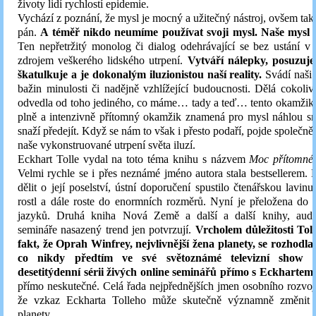
životy lidí rychlostí epidemie.
Vychází z poznání, že mysl je mocný a užitečný nástroj, ovšem také
pán.
A téměř nikdo neumíme používat svoji mysl. Naše mysl 
Ten nepřetržitý monolog či dialog odehrávající se bez ustání v 
zdrojem veškerého lidského utrpení.
Vytváří nálepky, posuzuje,
škatulkuje a je dokonalým iluzionistou naší reality.
Svádí naši
bažin minulosti či nadějně vzhlížející budoucnosti. Dělá cokoliv
odvedla od toho jediného, co máme… tady a teď… tento okamžik.
plně a intenzivně přítomný okamžik znamená pro mysl náhlou sm
snaží předejít. Když se nám to však i přesto podaří, pojde společně 
naše vykonstruované utrpení světa iluzí.
Eckhart Tolle vydal na toto téma knihu s názvem
Moc přítomné
Velmi rychle se i přes neznámé jméno autora stala bestsellerem. L
dělit o její poselství, ústní doporučení spustilo čtenářskou lavinu
rostl a dále roste do enormních rozměrů. Nyní je přeložena do
jazyků. Druhá kniha Nová Země
a další a další knihy, aud
semináře nasazený trend jen potvrzují.
Vrcholem důležitosti Toll
fakt, že Oprah Winfrey
, nejvlivnější žena planety, se rozhodla
co nikdy předtím ve své světoznámé televizní show n
desetitýdenní sérii živých online seminářů přímo s Eckhartem
přímo neskutečné. Celá řada nejpřednějších jmen osobního rozvoj
že vzkaz Eckharta Tolleho může skutečně významně změnit 
planety.