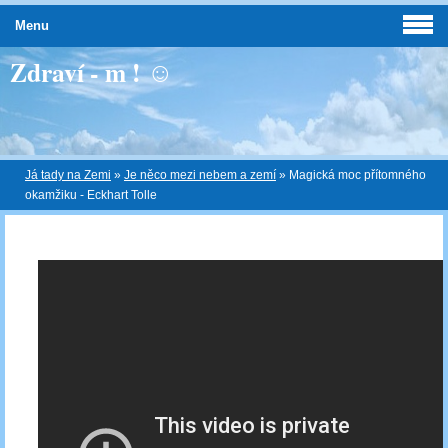
Menu
Zdraví - m ! ☺
Já tady na Zemi
»
Je něco mezi nebem a zemí
»
Magická moc přítomného
okamžiku - Eckhart Tolle