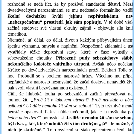
rozhodně se nedá říct, že by prožíval standardní dětství. Mezi
dvaadvacátými narozeninami se mu nedostalo formálního vzděl
školní docházku kvůli jejímu nepřátelskému, ne
„nebezpečnému“ prostředí, jak sám popisuje.
V té době však
začíná studovat své vlastní okruhy zájmů - objevuje sílu kni
tématikou.
Nicméně, ať dělal, co dělal, život s každým přibývajícím dnem 
špetku významu, smyslu a naplnění. Nespočetná zklamání a usta
vystřídaly těžké depresivní stavy, které v čase vyústily a
sebevražedné choutky.
Přirozené pudy sebezáchovy slábl
nekončícího kolotoče vnitřního utrpení.
Avšak něco nečekané
Krátce po devětadvacátých narozeninách prožil Eckhart Tolle s
noc. Probudil se s pocitem naprosté hrůzy. Všechno mu připada
nepřátelské a naprosto nesmyslné, že začal doslova nenávidět živ
pak svoji vlastní bezvýznamnou existenci!
Cítil, že hluboká touha po sebezničení začíná převažovat nad 
touhou žít.
„Proč žít v takovém utrpení? Proč neustále o něco
usilovat? Už dále nemohu žít sám se sebou!“
Tyto trýznivé mentá
neustále opakoval. Pak si náhle uvědomil, jak je ta myšlenka p
jeden nebo dva?“
pomyslel si.
Jestliže nemohu žít sám se sebou
být dva. „Já“, které odmítá žít s tím druhým „já“. Je možné, ž
nich je skutečné."
Toto osvícení se stalo epicentrem učení, kt