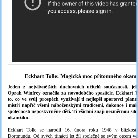
Eckhart Tolle: Magická moc přítomného okam
Jeden z nejvlivnějších duchovních učitelů současnosti, j
Oprah Winfrey označila za novodobého spasitele. Eckhart T
to, co ve svůj prospěch využívají ti nejlepší sportovci plane
mistři napříč všemi náboženskými tradicemi, dokonce i mal
společností neposkvrněné děti. Ti všichni znají nezměrnou síl
okamžiku.
Eckhart Tolle se narodil 16. února roku 1948 v blízkost
Dortmundu. Od svých třinácti let žil společně se svým otcem v