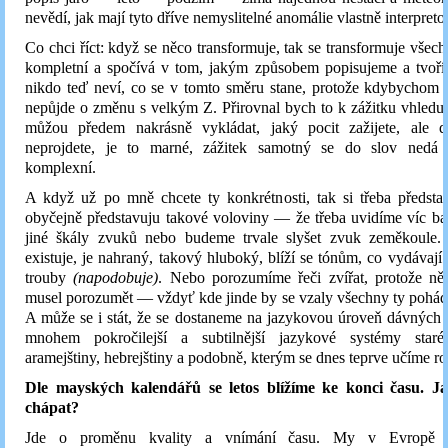
nevědí, jak mají tyto dříve nemyslitelné anomálie vlastně interpreto
Co chci říct: když se něco transformuje, tak se transformuje všec
kompletní a spočívá v tom, jakým způsobem popisujeme a tvořím
nikdo teď neví, co se v tomto směru stane, protože kdybychom t
nepůjde o změnu s velkým Z. Přirovnal bych to k zážitku vhledu
můžou předem nakrásně vykládat, jaký pocit zažijete, ale 
neprojdete, je to marné, zážitek samotný se do slov nedá 
komplexní.
A když už po mně chcete ty konkrétnosti, tak si třeba předsta
obyčejně představuju takové voloviny — že třeba uvidíme víc ba
jiné škály zvuků nebo budeme trvale slyšet zvuk zeměkoule
existuje, je nahraný, takový hluboký, blíží se tónům, co vydávají
trouby
(napodobuje)
. Nebo porozumíme řeči zvířat, protože ně
musel porozumět — vždyť kde jinde by se vzaly všechny ty pohád
A může se i stát, že se dostaneme na jazykovou úroveň dávných ci
mnohem pokročilejší a subtilnější jazykové systémy staré
aramejštiny, hebrejštiny a podobně, kterým se dnes teprve učíme r
Dle mayských kalendářů se letos blížíme ke konci času. J
chápat?
Jde o proměnu kvality a vnímání času. My v Evropě j