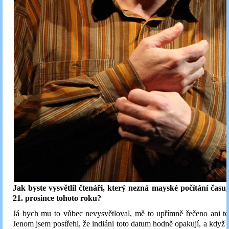
Jak byste vysvětlil čtenáři, který nezná mayské počítání času
21. prosince tohoto roku?
Já bych mu to vůbec nevysvětloval, mě to upřímně řečeno ani to
Jenom jsem postřehl, že indiáni toto datum hodně opakují, a když 