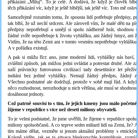
přikázání „Miluj“. To je celé. A dodává, že když je člověk blběj
těch přikázání víc, když je ještě blbější, tak ještě víc. Toto mě oslov
Samozřejmě rozumím tomu, že spousta lidí potřebuje předpisy, pr
tak blbí, že už necítí srdcem. Ale zároveň vím, že malé děti na pís
předpisy nepotřebují a umějí si spolu nádherně hrát, shodnou 
žádné zvíře nepotřebuje k životu vyhlášku, ani žádný hmyz, ani žá
Vidím, že na této Zemi ani v tomto vesmíru nepotřebuje vyhlášku
A v pořádku existují.
A pak si můžu říct: ano, jsme moderní lidi, vyhlášky nás baví, 
zvláštní způsob, jak můžou jedni ovládat a potrestat druhé. Ale zá
naší právnicky futrovanou civilizací tady desetitisíce let přežív
indiáni bez jediné vyhlášky. Nemají žádný předpis, žádný z
Všechno podstatné ale dodržují, protože v sobě mají řád. A když 
něco rozhodnout, nerozhoduje u nich většina, ale musí se shodnou 
dosáhnout jednoty.
Což patrně souvisí to s tím, že jejich kmeny jsou málo početn
žijeme v republice s více než deseti miliony obyvateli.
To je velmi podstatné, že jsme uvěřili, že žijeme v republice spolu 
miliony spoluobčanů. A co teprve sedm miliard lidí na Zemi, že? A
tím máme dělat, vezměte si jenom aktuální problémy s etnickým
Krásně vidíte, jak se ta situace bleskurychle komplikuje, vymýšl