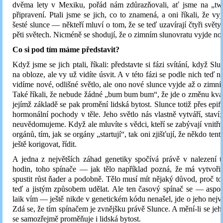
dvěma lety v Mexiku, pořád nám zdůrazňovali, ať jsme na „tw
připravení. Ptali jsme se jich, co to znamená, a oni říkali, že vy
šesté slunce — někteří mluví o tom, že se teď uzavírají čtyři světy,
pěti světech. Nicméně se shodují, že o zimním slunovratu vyjde no
Co si pod tím máme představit?
Když jsme se jich ptali, říkali: představte si fázi svítání, když Slu
na obloze, ale vy už vidíte úsvit. A v této fázi se podle nich teď 
vidíme nové, odlišné světlo, ale ono nové slunce vyjde až o zimní
Také říkali, že nebude žádné „bum bum bum“, že jde o změnu kvali
jejímž základě se pak promění lidská bytost. Slunce totiž přes epif
hormonální pochody v těle. Jeho světlo nás vlastně vytváří, staví;
neuvědomujeme. Když ale mluvíte s vědci, kteří se zabývají vnitř
orgánů, tím, jak se orgány „startují“, tak oni zjišťují, že někdo ten
ještě korigovat, řídit.
A jedna z největších záhad genetiky spočívá právě v nalezení t
hodin, toho spínače — jak tělo například pozná, že má vytvoři
spustit růst ňader a podobně. Tělo musí mít nějaký důvod, proč to
teď a jistým způsobem udělat. Ale ten časový spínač se — aspo
laik vím — ještě nikde v genetickém kódu nenašel, jde o jeho největ
Zdá se, že tím spínačem je zvnějšku právě Slunce. A mění-li se jeho
se samozřejmě proměňuje i lidská bytost.