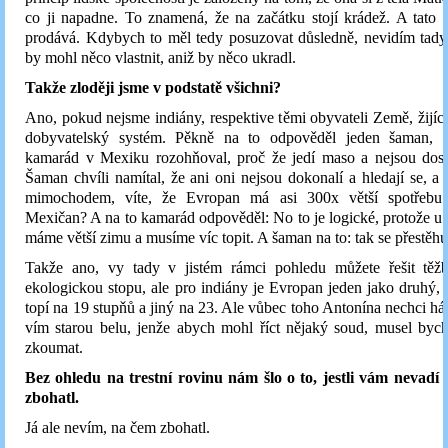
co ji napadne. To znamená, že na začátku stojí krádež. A tato 
prodává. Kdybych to měl tedy posuzovat důsledně, nevidím tady
by mohl něco vlastnit, aniž by něco ukradl.
Takže zloději jsme v podstatě všichni?
Ano, pokud nejsme indiány, respektive těmi obyvateli Země, žijí
dobyvatelský systém. Pěkně na to odpověděl jeden šaman, 
kamarád v Mexiku rozohňoval, proč že jedí maso a nejsou dosta
Šaman chvíli namítal, že ani oni nejsou dokonalí a hledají se, a
mimochodem, víte, že Evropan má asi 300x větší spotřebu 
Mexičan? A na to kamarád odpověděl: No to je logické, protože u
máme větší zimu a musíme víc topit. A šaman na to: tak se přestěhu
Takže ano, vy tady v jistém rámci pohledu můžete řešit těž
ekologickou stopu, ale pro indiány je Evropan jeden jako druhý,
topí na 19 stupňů a jiný na 23. Ale vůbec toho Antonína nechci háji
vím starou belu, jenže abych mohl říct nějaký soud, musel byc
zkoumat.
Bez ohledu na trestní rovinu nám šlo o to, jestli vám nevadí 
zbohatl.
Já ale nevím, na čem zbohatl.