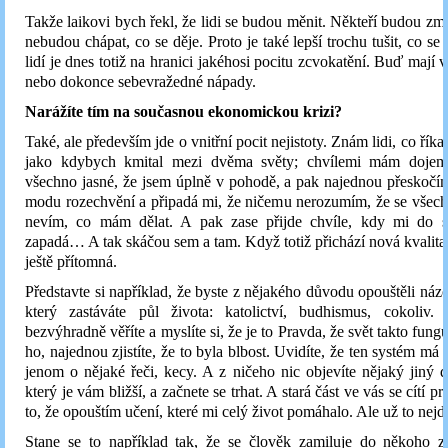
Takže laikovi bych řekl, že lidi se budou měnit. Někteří budou zma
nebudou chápat, co se děje. Proto je také lepší trochu tušit, co se
lidí je dnes totiž na hranici jakéhosi pocitu zcvokatění. Buď mají 
nebo dokonce sebevražedné nápady.
Narážíte tím na současnou ekonomickou krizi?
Také, ale především jde o vnitřní pocit nejistoty. Znám lidi, co říka
jako kdybych kmital mezi dvěma světy; chvílemi mám dojem
všechno jasné, že jsem úplně v pohodě, a pak najednou přeskočí
modu rozechvění a připadá mi, že ničemu nerozumím, že se všec
nevím, co mám dělat. A pak zase přijde chvíle, kdy mi do 
zapadá… A tak skáčou sem a tam. Když totiž přichází nová kvalita, s
ještě přítomná.
Představte si například, že byste z nějakého důvodu opouštěli náz
který zastáváte půl života: katolictví, budhismus, cokoliv
bezvýhradně věříte a myslíte si, že je to Pravda, že svět takto fung
ho, najednou zjistíte, že to byla blbost. Uvidíte, že ten systém má t
jenom o nějaké řeči, kecy. A z ničeho nic objevíte nějaký jiný d
který je vám bližší, a začnete se trhat. A stará část ve vás se cítí p
to, že opouštím učení, které mi celý život pomáhalo. Ale už to nejde
Stane se to například tak, že se člověk zamiluje do někoho z 