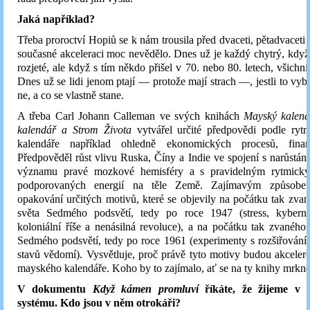
Jaká například?
Třeba proroctví Hopiů se k nám trousila před dvaceti, pětadvaceti l
současné akceleraci moc nevědělo. Dnes už je každý chytrý, když v
rozjeté, ale když s tím někdo přišel v 70. nebo 80. letech, všichni
Dnes už se lidi jenom ptají — protože mají strach —, jestli to vy
ne, a co se vlastně stane.
A třeba Carl Johann Calleman ve svých knihách
Mayský kalend
kalendář a Strom Života
vytvářel určité předpovědi podle ry
kalendáře například ohledně ekonomických procesů, finanč
Předpověděl růst vlivu Ruska, Číny a Indie ve spojení s narůstá
významu pravé mozkové hemisféry a s pravidelným rytmick
podporovaných energií na těle Země. Zajímavým způsobem
opakování určitých motivů, které se objevily na počátku tak zva
světa Sedmého podsvětí, tedy po roce 1947 (stress, kyberne
koloniální říše a nenásilná revoluce), a na počátku tak zvaného
Sedmého podsvětí, tedy po roce 1961 (experimenty s rozšiřován
stavů vědomí). Vysvětluje, proč právě tyto motivy budou akceler
mayského kalendáře. Koho by to zajímalo, ať se na ty knihy mrkne
V dokumentu
Když kámen promluví
říkáte, že žijeme v 
systému. Kdo jsou v něm otrokáři?