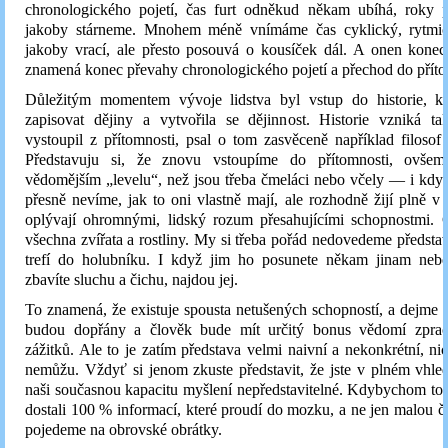
chronologického pojetí, čas furt odněkud někam ubíhá, roky p
jakoby stárneme. Mnohem méně vnímáme čas cyklický, rytmic
jakoby vrací, ale přesto posouvá o kousíček dál. A onen konec
znamená konec převahy chronologického pojetí a přechod do příto
Důležitým momentem vývoje lidstva byl vstup do historie, k
zapisovat dějiny a vytvořila se dějinnost. Historie vzniká ta
vystoupil z přítomnosti, psal o tom zasvěceně například filosof
Představuju si, že znovu vstoupíme do přítomnosti, ovše
vědomějším „levelu“, než jsou třeba čmeláci nebo včely — i kd
přesně nevíme, jak to oni vlastně mají, ale rozhodně žijí plně v 
oplývají ohromnými, lidský rozum přesahujícími schopnostmi. C
všechna zvířata a rostliny. My si třeba pořád nedovedeme představi
trefí do holubníku. I když jim ho posunete někam jinam neb
zbavíte sluchu a čichu, najdou jej.
To znamená, že existuje spousta netušených schopností, a dejme
budou dopřány a člověk bude mít určitý bonus vědomí zprac
zážitků. Ale to je zatím představa velmi naivní a nekonkrétní, nic 
nemůžu. Vždyť si jenom zkuste představit, že jste v plném vhle
naši současnou kapacitu myšlení nepředstavitelné. Kdybychom to
dostali 100 % informací, které proudí do mozku, a ne jen malou čá
pojedeme na obrovské obrátky.