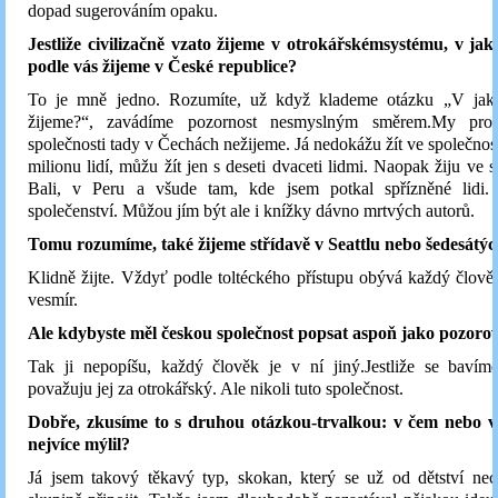
dopad sugerováním opaku.
Jestliže civilizačně vzato žijeme v otrokářskémsystému, v jak
podle vás žijeme v České republice?
To je mně jedno. Rozumíte, už když klademe otázku „V jaké
žijeme?“, zavádíme pozornost nesmyslným směrem.My pro
společnosti tady v Čechách nežijeme. Já nedokážu žít ve společnosti
milionu lidí, můžu žít jen s deseti dvaceti lidmi. Naopak žiju ve s
Bali, v Peru a všude tam, kde jsem potkal spřízněné lidi
společenství. Můžou jím být ale i knížky dávno mrtvých autorů.
Tomu rozumíme, také žijeme střídavě v Seattlu nebo šedesátý
Klidně žijte. Vždyť podle toltéckého přístupu obývá každý člověk
vesmír.
Ale kdybyste měl českou společnost popsat aspoň jako pozorov
Tak ji nepopíšu, každý člověk je v ní jiný.Jestliže se bavím
považuju jej za otrokářský. Ale nikoli tuto společnost.
Dobře, zkusíme to s druhou otázkou-trvalkou: v čem nebo v
nejvíce mýlil?
Já jsem takový těkavý typ, skokan, který se už od dětství nec