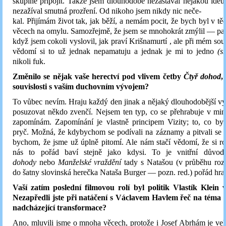
skupině připojit. Takže jsem dlouhodobě nezastával nějakou ideu
nezažíval smutná prozření. Od nikoho jsem nikdy nic neče-
kal. Přijímám život tak, jak běží, a nemám pocit, že bych byl v tě
věcech na omylu. Samozřejmě, že jsem se mnohokrát zmýlil — pa
když jsem cokoli vyslovil, jak praví Krišnamurtí , ale při mém so
vědomí si to už jednak nepamatuju a jednak je mi to jedno
(s
nikoli fuk.
Změnilo se nějak vaše herectví pod vlivem četby
Čtyř dohod
,
souvislosti s vaším duchovním vývojem?
To vůbec nevím. Hraju každý den jinak a nějaký dlouhodobější v
posuzovat někdo zvenčí. Nejsem ten typ, co se přehrabuje v min
zapomínám. Zapomínání je vlastně principem Vizity; to, co byl
pryč. Možná, že kdybychom se podívali na záznamy a pitvali se v n
bychom, že jsme už úplně pitomí. Ale nám stačí vědomí, že si 
nás to pořád baví stejně jako kdysi. To je vnitřní důvo
dohody
nebo
Manželské vraždění
tady s Natašou (v průběhu rozh
do šatny slovinská herečka Nataša Burger — pozn. red.) pořád hra
Vaší zatím poslední filmovou rolí byl politik Vlastík Klein
Nezapředli jste při natáčení s Václavem Havlem řeč na téma 
nadcházející transformace?
Ano, mluvili jsme o mnoha věcech, protože i Josef Abrhám je v