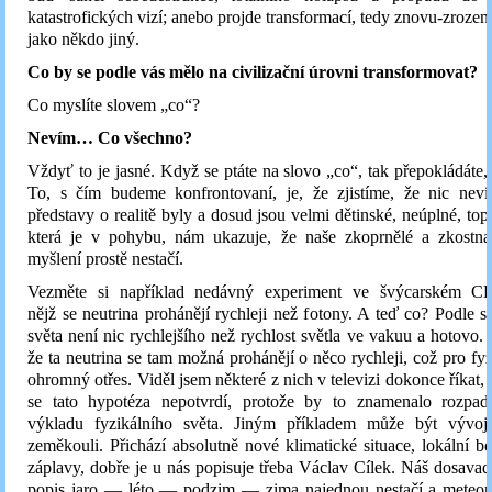
katastrofických vizí; anebo projde transformací, tedy znovu-zrození
jako někdo jiný.
Co by se podle vás mělo na civilizační úrovni transformovat?
Co myslíte slovem „co“?
Nevím… Co všechno?
Vždyť to je jasné. Když se ptáte na slovo „co“, tak přepokládáte, 
To, s čím budeme konfrontovaní, je, že zjistíme, že nic nev
představy o realitě byly a dosud jsou velmi dětinské, neúplné, topo
která je v pohybu, nám ukazuje, že naše zkoprnělé a zkostna
myšlení prostě nestačí.
Vezměte si například nedávný experiment ve švýcarském C
nějž se neutrina prohánějí rychleji než fotony. A teď co? Podle s
světa není nic rychlejšího než rychlost světla ve vakuu a hotovo. 
že ta neutrina se tam možná prohánějí o něco rychleji, což pro f
ohromný otřes. Viděl jsem některé z nich v televizi dokonce říkat, 
se tato hypotéza nepotvrdí, protože by to znamenalo rozpa
výkladu fyzikálního světa. Jiným příkladem může být vývo
zeměkouli. Přichází absolutně nové klimatické situace, lokální bo
záplavy, dobře je u nás popisuje třeba Václav Cílek. Náš dosava
popis jaro — léto — podzim — zima najednou nestačí a meteo