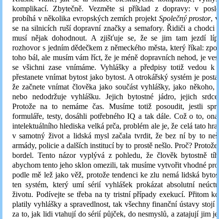
komplikací. Zbytečně. Vezměte si příklad z dopravy: v posle
probíhá v několika evropských zemích projekt
Společný prostor
, 
se na silnicích ruší dopravní značky a semafory. Řidiči a chodci 
musí nějak dohodnout. A zjišťuje se, že se jim tam jezdí líp
rozhovor s jedním dědečkem z německého města, který říkal: zpo
toho bál, ale musím vám říct, že je méně dopravních nehod, je vese
se všichni zase vnímáme. Vyhlášky a předpisy totiž vedou k
přestanete vnímat bytost jako bytost. A otrokářský systém je post
že začnete vnímat člověka jako součást vyhlášky, jako někoho,
nebo nedodržuje vyhlášku. Jejich bytostné jádro, jejich srdc
Protože na to nemáme čas. Musíme totiž posoudit, jestli sprá
formuláře, testy, dosáhli potřebného IQ a tak dále. Což o to, ona
intelektuálního hlediska velká prča, problém ale je, že celá tato hr
v samotný život a lidská mysl začala tvrdit, že bez ní by to n
armády, policie a dalších institucí by to prostě nešlo. Proč? Protož
bordel. Tento názor vyplývá z pohledu, že člověk bytostně tíh
abychom tento jeho sklon omezili, tak musíme vytvořit vhodné pros
podle mě lež jako věž, protože tendenci ke zlu nemá lidská bytos
ten systém, který umí sérií vyhlášek prokázat absolutní neúct
životu. Podívejte se třeba na ty tristní případy exekucí. Přitom 
platily vyhlášky a spravedlnost, tak všechny finanční ústavy stojí
za to, jak lidi vtahují do sérií půjček, do nesmyslů, a zatajují jim j