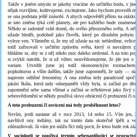
Takže v jistém smyslu se jakoby vracíme do určitého bodu, v ji
nějak rozvíjíme, kultivujeme, excitujeme. Jako bychom provedli reak
se ona podstata ještě znásobí. A abych odpověděl přímo na otázk
se tato změna týká celé planety, ale pro každého bude znamenat
Někdo se radostně vrátí domů, do svého přirozeného světa. A ně
užasle hledět, podobně jako člověk, který po dlouhém pobytu 
vyleze ven. Všimněte si, že my už užasle na nic nehledíme, velice 
totiž zafixovali v určitém způsobu světa, který si navzájem p
hlídáme se, aby se z něj nikdo moc daleko nedostal. A na toto poje
si zvykli natolik, že si už vůbec neuvědomujeme, že jde jen o j
variant. Utvrdili jsme jej totiž ekonomickým rozmachem, 
popkulturou a vším dalším, takže jsme zapomněli, že tady — stá
naprosto odlišné fenomény. A ona změna tedy paradoxně spočí
jakási škála, která tady odnepaměti vždy byla, si začíná po d
zapomnění sebe sama všímat a začíná se reflektovat jako živý ce
sebeuvědomění se někdy používá slovo obrácení či probuzení či os
A toto probuzení či osvícení má tedy proběhnout letos?
Nevím, jestli nastane až v roce 2013, 14 nebo 15. Vím jen, 
navštívil ony indiány, tak na tomto datu skutečně lpěli a v
zdůrazňovali. Já vám jen můžu říct můj pocit, že letos bude rok záz
V sociologii se používá termín sebenaplňující se proroctví