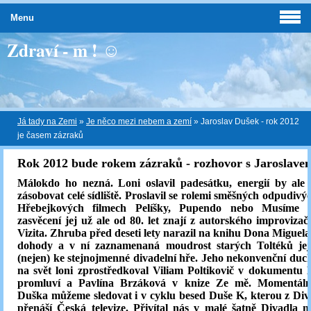
Menu
Zdraví - m ! ☺
Já tady na Zemi
»
Je něco mezi nebem a zemí
»
Jaroslav Dušek - rok 2012
je časem zázraků
Rok 2012 bude rokem zázraků - r
ozhovor s Jaroslav
Málokdo ho nezná. Loni oslavil padesátku, energií by ale
zásobovat celé sídliště. Proslavil se rolemi směšných odpudiv
Hřebejkových filmech Pelíšky, Pupendo nebo Musíme s
zasvěcení jej už ale od 80. let znají z autorského improvizač
Vizita. Zhruba před deseti lety narazil na knihu Dona Miguela
dohody a v ní zaznamenaná moudrost starých Toltéků jej 
(nejen) ke stejnojmenné divadelní hře. Jeho nekonvenční duc
na svět loni zprostředkoval Viliam Poltikovič v dokument
promluví a Pavlína Brzáková v knize Ze mě. Momentáln
Duška můžeme sledovat i v cyklu besed Duše K, kterou z D
přenáší Česká televize. Přivítal nás v malé šatně Divadla n