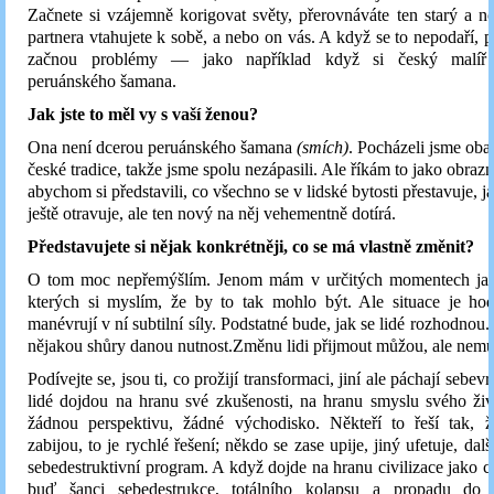
Začnete si vzájemně korigovat světy, přerovnáváte ten starý a 
partnera vtahujete k sobě, a nebo on vás. A když se to nepodaří, p
začnou problémy — jako například když si český malíř
peruánského šamana.
Jak jste to měl vy s vaší ženou?
Ona není dcerou peruánského šamana
(smích)
. Pocházeli jsme ob
české tradice, takže jsme spolu nezápasili. Ale říkám to jako obrazn
abychom si představili, co všechno se v lidské bytosti přestavuje, ja
ještě otravuje, ale ten nový na něj vehementně dotírá.
Představujete si nějak konkrétněji, co se má vlastně změnit?
O tom moc nepřemýšlím. Jenom mám v určitých momentech jak
kterých si myslím, že by to tak mohlo být. Ale situace je hod
manévrují v ní subtilní síly. Podstatné bude, jak se lidé rozhodnou
nějakou shůry danou nutnost.Změnu lidi přijmout můžou, ale nemus
Podívejte se, jsou ti, co prožijí transformaci, jiní ale páchají sebev
lidé dojdou na hranu své zkušenosti, na hranu smyslu svého živ
žádnou perspektivu, žádné východisko. Někteří to řeší tak, 
zabijou, to je rychlé řešení; někdo se zase upije, jiný ufetuje, dalš
sebedestruktivní program. A když dojde na hranu civilizace jako c
buď šanci sebedestrukce, totálního kolapsu a propadu do 