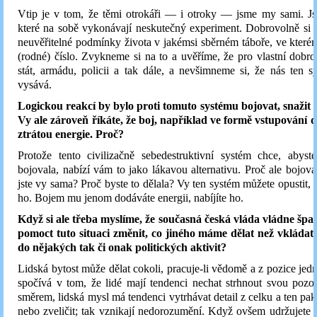
Vtip je v tom, že těmi otrokáři — i otroky — jsme my sami. Js
které na sobě vykonávají neskutečný experiment. Dobrovolně si
neuvěřitelné podmínky života v jakémsi sběrném táboře, ve kter
(rodné) číslo. Zvykneme si na to a uvěříme, že pro vlastní dobr
stát, armádu, policii a tak dále, a nevšimneme si, že nás ten s
vysává.
Logickou reakcí by bylo proti tomuto systému bojovat, snažit 
Vy ale zároveň říkáte, že boj, například ve formě vstupování do
ztrátou energie. Proč?
Protože tento civilizačně sebedestruktivní systém chce, abyst
bojovala, nabízí vám to jako lákavou alternativu. Proč ale bojova
jste vy sama? Proč byste to dělala? Vy ten systém můžete opustit, 
ho. Bojem mu jenom dodáváte energii, nabíjíte ho.
Když si ale třeba myslíme, že současná česká vláda vládne špa
pomoct tuto situaci změnit, co jiného máme dělat než vkládat 
do nějakých tak či onak politických aktivit?
Lidská bytost může dělat cokoli, pracuje-li vědomě a z pozice jed
spočívá v tom, že lidé mají tendenci nechat strhnout svou pozo
směrem, lidská mysl má tendenci vytrhávat detail z celku a ten pak
nebo zveličit; tak vznikají nedorozumění. Když ovšem udržujete