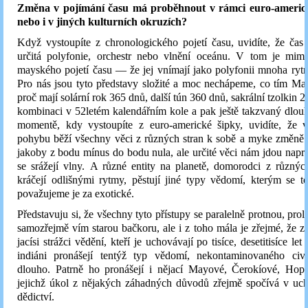
Změna v pojímání času má proběhnout v rámci euro-americké
nebo i v jiných kulturních okruzích?
Když vystoupíte z chronologického pojetí času, uvidíte, že čas
určitá polyfonie, orchestr nebo vlnění oceánu. V tom je mimo
mayského pojetí času — že jej vnímají jako polyfonii mnoha ry
Pro nás jsou tyto představy složité a moc nechápeme, co tím Ma
proč mají solární rok 365 dnů, další tún 360 dnů, sakrální tzolkin 2
kombinaci v 52letém kalendářním kole a pak ještě takzvaný dlo
momentě, kdy vystoupíte z euro-americké šipky, uvidíte, že 
pohybu běží všechny věci z různých stran k sobě a myke změně
jakoby z bodu mínus do bodu nula, ale určité věci nám jdou napro
se srážejí vlny. A různé entity na planetě, domorodci z různýc
kráčejí odlišnými rytmy, pěstují jiné typy vědomí, kterým se t
považujeme je za exotické.
Představuju si, že všechny tyto přístupy se paralelně protnou, prol
samozřejmě vím starou bačkoru, ale i z toho mála je zřejmé, že zd
jacísi strážci vědění, kteří je uchovávají po tisíce, desetitisíce l
indiáni pronášejí tentýž typ vědomí, nekontaminovaného civil
dlouho. Patrně ho pronášejí i nějací Mayové, Čerokíové, Hopi
jejichž úkol z nějakých záhadných důvodů zřejmě spočívá v uch
dědictví.