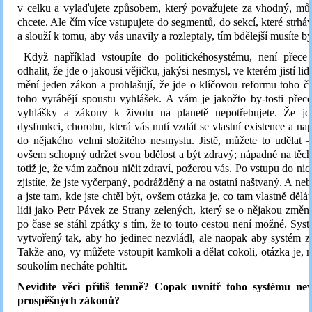
v celku a vylaďujete způsobem, který považujete za vhodný, můž
chcete. Ale čím více vstupujete do segmentů, do sekcí, které strháv
a slouží k tomu, aby vás unavily a rozleptaly, tím bdělejší musíte bý
Když například vstoupíte do politickéhosystému, není přece př
odhalit, že jde o jakousi vějičku, jakýsi nesmysl, ve kterém jistí li
mění jeden zákon a prohlašují, že jde o klíčovou reformu toho č
toho vyrábějí spoustu vyhlášek. A vám je jakožto by-tosti přece
vyhlášky a zákony k životu na planetě nepotřebujete. Že j
dysfunkci, chorobu, která vás nutí vzdát se vlastní existence a nap
do nějakého velmi složitého nesmyslu. Jistě, můžete to udělat
ovšem schopný udržet svou bdělost a být zdravý; nápadné na těc
totiž je, že vám začnou ničit zdraví, požerou vás. Po vstupu do ni
zjistíte, že jste vyčerpaný, podrážděný a na ostatní naštvaný. A ne
a jste tam, kde jste chtěl být, ovšem otázka je, co tam vlastně dělá
lidi jako Petr Pávek ze Strany zelených, který se o nějakou změnu
po čase se stáhl zpátky s tím, že to touto cestou není možné. Syst
vytvořený tak, aby ho jedinec nezvládl, ale naopak aby systém zv
Takže ano, vy můžete vstoupit kamkoli a dělat cokoli, otázka je, n
soukolím necháte pohltit.
Nevidíte věci příliš temně? Copak uvnitř toho systému ne
prospěšných zákonů?