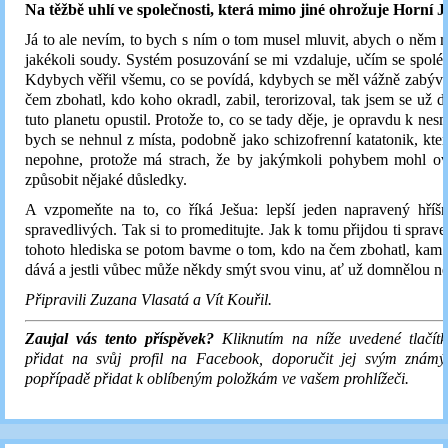
Na těžbě uhlí ve společnosti, která mimo jiné ohrožuje Horní Ji
Já to ale nevím, to bych s ním o tom musel mluvit, abych o něm 
jakékoli soudy. Systém posuzování se mi vzdaluje, učím se spoléha
Kdybych věřil všemu, co se povídá, kdybych se měl vážně zabýva
čem zbohatl, kdo koho okradl, zabil, terorizoval, tak jsem se už d
tuto planetu opustil. Protože to, co se tady děje, je opravdu k nes
bych se nehnul z místa, podobně jako schizofrenní katatonik, který
nepohne, protože má strach, že by jakýmkoli pohybem mohl ovli
způsobit nějaké důsledky.
A vzpomeňte na to, co říká Ješua: lepší jeden napravený hříšn
spravedlivých. Tak si to promeditujte. Jak k tomu přijdou ti sprave
tohoto hlediska se potom bavme o tom, kdo na čem zbohatl, kam 
dává a jestli vůbec může někdy smýt svou vinu, ať už domnělou ne
Připravili Zuzana Vlasatá a Vít Kouřil.
Zaujal vás tento příspěvek?
Kliknutím na níže uvedené tlačítk
přidat na svůj profil na Facebook, doporučit jej svým znám
popřípadě přidat k oblíbeným položkám ve vašem prohlížeči.