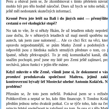
Peru a obával jsem se, že zkombinovat s tímto přeletem návrat
mohlo být pro tělo hodně náročné. Dnes už bych se toho nebál, t
ještě měl nedostatek skutečných informací.
Kromě Peru jste letěl na Bali i do jiných míst — přemýšlíte
cestami o své ekologické stopě?
No tak to víte, že si někdy říkám, že už letadlem nikdy nepoletí
zase dočtu, že v některých letadlech už mají menší spotřebu n
autech, tak jsem zase nalomený… Ale co chci říct: na věci, kter
opravdu nejpodstatnější, se ptám Matky Země a podobných ent
odpovědi jsou z hlediska našich strnulých představ o tom, co 
špatné, někdy překvapující. To je můj komunikační kanál, dík
snažím pochopit, proč jsme my lidé pro Zemi ještě zajímaví, proč
nechává, jakou funkci v jejím těle máme.
Když mluvíte o těle Země, všimli jsme si, že dokument o vá
promluví
produkovala společnost Maitrea, jejímž zakla
kontroverzní bývalý šéf Mostecké uhelné Antonín Koláček. Ne
problém?
Přiznám se, že toto jsem neřešil. Potkával jsem se s režisé
Poltikovičem a neptal se ho, kdo film financuje. S Tondou Kol
předtím jednou nebo dvakrát potkal. Co se týče toho, kdo na čem
princip lidské společnosti je založený na tom, že ona si z těla Mat