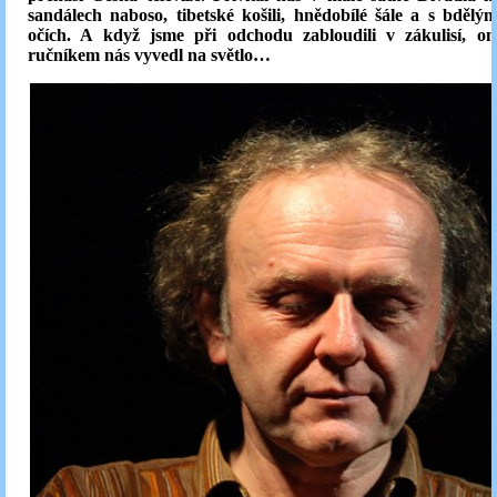
sandálech naboso, tibetské košili, hnědobílé šále a s bděl
očích. A když jsme při odchodu zabloudili v zákulisí, o
ručníkem nás vyvedl na světlo…