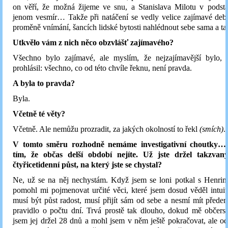
on věří, že možná žijeme ve snu, a Stanislava Milotu v podsta
jenom vesmír… Takže při natáčení se vedly velice zajímavé deb
proměně vnímání, šancích lidské bytosti nahlédnout sebe sama a t
Utkvělo vám z nich něco obzvlášť zajímavého?
Všechno bylo zajímavé, ale myslím, že nejzajímavější bylo,
prohlásil: všechno, co od této chvíle řeknu, není pravda.
A byla to pravda?
Byla.
Včetně té věty?
Včetně. Ale nemůžu prozradit, za jakých okolností to řekl
(smích)
.
V tomto směru rozhodně nemáme investigativní choutky…
tím, že občas delší období nejíte. Už jste držel takzvan
čtyřicetidenní půst, na který jste se chystal?
Ne, už se na něj nechystám. Když jsem se loni potkal s Henri
pomohl mi pojmenovat určité věci, které jsem dosud věděl intui
musí být půst radost, musí přijít sám od sebe a nesmí mít před
pravidlo o počtu dní. Trvá prostě tak dlouho, dokud mě občers
jsem jej držel 28 dnů a mohl jsem v něm ještě pokračovat, ale od