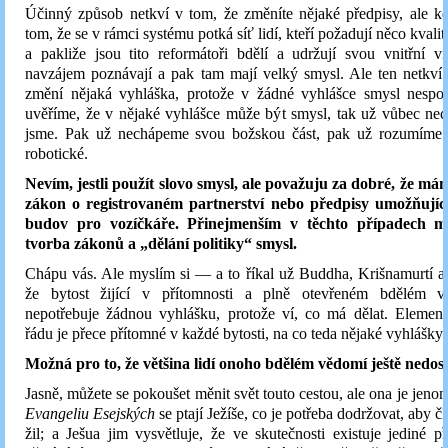
Účinný způsob netkví v tom, že změníte nějaké předpisy, ale k
tom, že se v rámci systému potká síť lidí, kteří požadují něco kvalit
a pakliže jsou tito reformátoři bdělí a udržují svou vnitřní vi
navzájem poznávají a pak tam mají velký smysl. Ale ten netkví
změní nějaká vyhláška, protože v žádné vyhlášce smysl nespoč
uvěříme, že v nějaké vyhlášce může být smysl, tak už vůbec ne
jsme. Pak už nechápeme svou božskou část, pak už rozumíme j
robotické.
Nevím, jestli použít slovo smysl, ale považuju za dobré, že m
zákon o registrovaném partnerství nebo předpisy umožňujíc
budov pro vozíčkáře. Přinejmenším v těchto případech 
tvorba zákonů a „dělání politiky“ smysl.
Chápu vás. Ale myslím si — a to říkal už Buddha, Krišnamurtí a 
že bytost žijící v přítomnosti a plně otevřeném bdělém v
nepotřebuje žádnou vyhlášku, protože ví, co má dělat. Element
řádu je přece přítomné v každé bytosti, na co teda nějaké vyhlášky
Možná pro to, že většina lidí onoho bdělém vědomí ještě nedo
Jasně, můžete se pokoušet měnit svět touto cestou, ale ona je jeno
Evangeliu Esejských
se ptají Ježíše, co je potřeba dodržovat, aby 
žil; a Ješua jim vysvětluje, že ve skutečnosti existuje jediné př