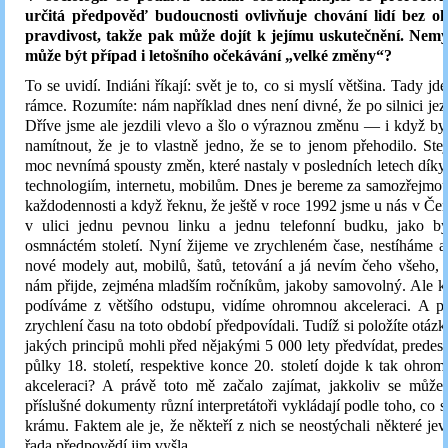
určitá předpověď budoucnosti ovlivňuje chování lidí bez oh
pravdivost, takže pak může dojít k jejímu uskutečnění. Nemysl
může být případ i letošního očekávání „velké změny“?
To se uvidí. Indiáni říkají: svět je to, co si myslí většina. Tady j
rámce. Rozumíte: nám například dnes není divné, že po silnici je
Dříve jsme ale jezdili vlevo a šlo o výraznou změnu — i když b
namítnout, že je to vlastně jedno, že se to jenom přehodilo. Ste
moc nevnímá spousty změn, které nastaly v posledních letech dík
technologiím, internetu, mobilům. Dnes je bereme za samozřejmou
každodennosti a když řeknu, že ještě v roce 1992 jsme u nás v Čer
v ulici jednu pevnou linku a jednu telefonní budku, jako b
osmnáctém století. Nyní žijeme ve zrychleném čase, nestíháme an
nové modely aut, mobilů, šatů, tetování a já nevím čeho všeho,
nám přijde, zejména mladším ročníkům, jakoby samovolný. Ale k
podíváme z většího odstupu, vidíme ohromnou akceleraci. A 
zrychlení času na toto období předpovídali. Tudíž si položíte otázk
jakých principů mohli před nějakými 5 000 lety předvídat, predest
půlky 18. století, respektive konce 20. století dojde k tak ohromn
akceleraci? A právě toto mě začalo zajímat, jakkoliv se může
příslušné dokumenty různí interpretátoři vykládají podle toho, co s
krámu. Faktem ale je, že někteří z nich se neostýchali některé jev
řada předpovědí jim vyšla.